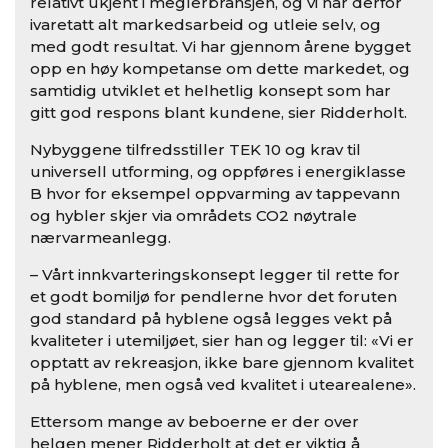
relativt ukjent i meglerbransjen, og vi har derfor
ivaretatt alt markedsarbeid og utleie selv, og
med godt resultat. Vi har gjennom årene bygget
opp en høy kompetanse om dette markedet, og
samtidig utviklet et helhetlig konsept som har
gitt god respons blant kundene, sier Ridderholt.
Nybyggene tilfredsstiller TEK 10 og krav til
universell utforming, og oppføres i energiklasse
B hvor for eksempel oppvarming av tappevann
og hybler skjer via områdets CO2 nøytrale
nærvarmeanlegg.
– Vårt innkvarteringskonsept legger til rette for
et godt bomiljø for pendlerne hvor det foruten
god standard på hyblene også legges vekt på
kvaliteter i utemiljøet, sier han og legger til: «Vi er
opptatt av rekreasjon, ikke bare gjennom kvalitet
på hyblene, men også ved kvalitet i utearealene».
Ettersom mange av beboerne er der over
helgen mener Ridderholt at det er viktig å