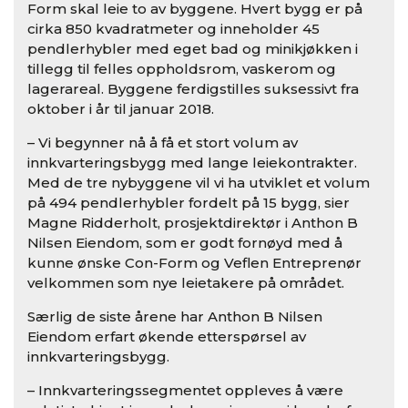
Form skal leie to av byggene. Hvert bygg er på
cirka 850 kvadratmeter og inneholder 45
pendlerhybler med eget bad og minikjøkken i
tillegg til felles oppholdsrom, vaskerom og
lagerareal. Byggene ferdigstilles suksessivt fra
oktober i år til januar 2018.
– Vi begynner nå å få et stort volum av
innkvarteringsbygg med lange leiekontrakter.
Med de tre nybyggene vil vi ha utviklet et volum
på 494 pendlerhybler fordelt på 15 bygg, sier
Magne Ridderholt, prosjektdirektør i Anthon B
Nilsen Eiendom, som er godt fornøyd med å
kunne ønske Con-Form og Veflen Entreprenør
velkommen som nye leietakere på området.
Særlig de siste årene har Anthon B Nilsen
Eiendom erfart økende etterspørsel av
innkvarteringsbygg.
– Innkvarteringssegmentet oppleves å være