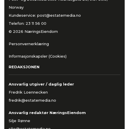
Norway
Kundeservice:
post@estatemedia.no
Telefon:
23 11 56 00
© 2026 NæringsEiendom
Personvernerklæring
Informasjonskapsler (Cookies)
REDAKSJONEN
Ansvarlig utgiver / daglig leder
Fredrik Loennecken
fredrik@estatemedia.no
Ansvarlig redaktør NæringsEiendom
Silje Rønne
silje@estatemedia.no