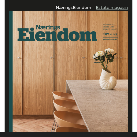
NæringsEiendom
Estate magasin