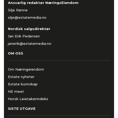
Ansvarlig redaktør NæringsEiendom
Silje Rønne
silje@estatemedia.no
Nordisk salgsdirektør
Jan Erik Pedersen
janerik@estatemedia.no
OM OSS
Om Næringeiendom
Estate nyheter
Estate kunnskap
NE meet
Norsk Leietakerindeks
SISTE UTGAVE