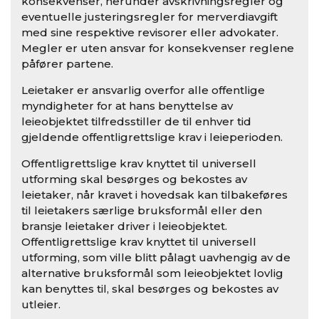
konsekvenser, herunder avskrivningsregler og
eventuelle justeringsregler for merverdiavgift
med sine respektive revisorer eller advokater.
Megler er uten ansvar for konsekvenser reglene
påfører partene.
Leietaker er ansvarlig overfor alle offentlige
myndigheter for at hans benyttelse av
leieobjektet tilfredsstiller de til enhver tid
gjeldende offentligrettslige krav i leieperioden.
Offentligrettslige krav knyttet til universell
utforming skal besørges og bekostes av
leietaker, når kravet i hovedsak kan tilbakeføres
til leietakers særlige bruksformål eller den
bransje leietaker driver i leieobjektet.
Offentligrettslige krav knyttet til universell
utforming, som ville blitt pålagt uavhengig av de
alternative bruksformål som leieobjektet lovlig
kan benyttes til, skal besørges og bekostes av
utleier.