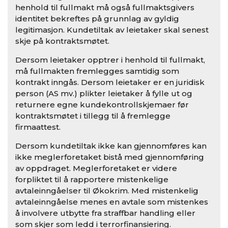
henhold til fullmakt må også fullmaktsgivers
identitet bekreftes på grunnlag av gyldig
legitimasjon. Kundetiltak av leietaker skal senest
skje på kontraktsmøtet.
Dersom leietaker opptrer i henhold til fullmakt,
må fullmakten fremlegges samtidig som
kontrakt inngås. Dersom leietaker er en juridisk
person (AS mv.) plikter leietaker å fylle ut og
returnere egne kundekontrollskjemaer før
kontraktsmøtet i tillegg til å fremlegge
firmaattest.
Dersom kundetiltak ikke kan gjennomføres kan
ikke meglerforetaket bistå med gjennomføring
av oppdraget. Meglerforetaket er videre
forpliktet til å rapportere mistenkelige
avtaleinngåelser til Økokrim. Med mistenkelig
avtaleinngåelse menes en avtale som mistenkes
å involvere utbytte fra straffbar handling eller
som skjer som ledd i terrorfinansiering.