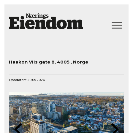
Til Leie: Sentrum – Oppgraderte kontorlokaler med svært sentral beliggenhet!
Haakon VIIs gate 8, 4005 , Norge
Oppdatert: 20.05.2026