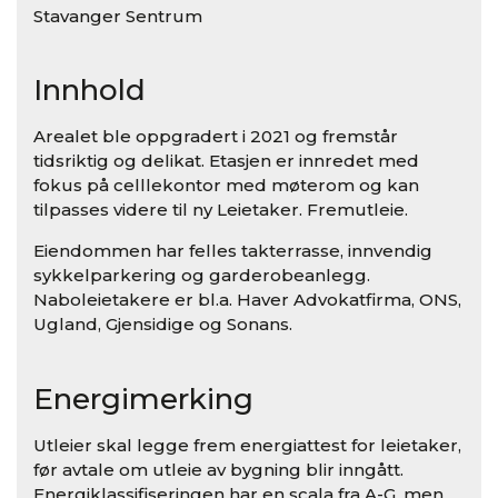
Stavanger Sentrum
Innhold
Arealet ble oppgradert i 2021 og fremstår
tidsriktig og delikat. Etasjen er innredet med
fokus på celllekontor med møterom og kan
tilpasses videre til ny Leietaker. Fremutleie.
Eiendommen har felles takterrasse, innvendig
sykkelparkering og garderobeanlegg.
Naboleietakere er bl.a. Haver Advokatfirma, ONS,
Ugland, Gjensidige og Sonans.
Energimerking
Utleier skal legge frem energiattest for leietaker,
før avtale om utleie av bygning blir inngått.
Energiklassifiseringen har en scala fra A-G, men