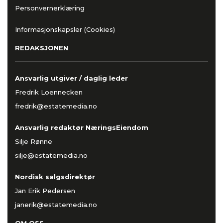
Personvernerklæring
Informasjonskapsler (Cookies)
REDAKSJONEN
Ansvarlig utgiver / daglig leder
Fredrik Loennecken
fredrik@estatemedia.no
Ansvarlig redaktør NæringsEiendom
Silje Rønne
silje@estatemedia.no
Nordisk salgsdirektør
Jan Erik Pedersen
janerik@estatemedia.no
OM OSS