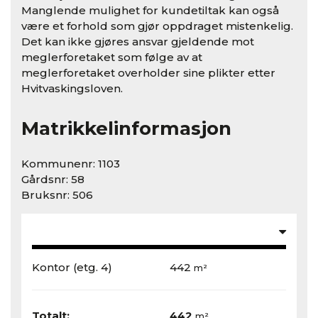
Manglende mulighet for kundetiltak kan også
være et forhold som gjør oppdraget mistenkelig.
Det kan ikke gjøres ansvar gjeldende mot
meglerforetaket som følge av at
meglerforetaket overholder sine plikter etter
Hvitvaskingsloven.
Matrikkelinformasjon
Kommunenr: 1103
Gårdsnr: 58
Bruksnr: 506
Kontor
(etg. 4)
442
m²
Totalt:
442
m²