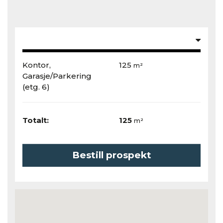
Kontor,
125
m²
Garasje/Parkering
(etg. 6)
Totalt:
125
m²
Bestill prospekt