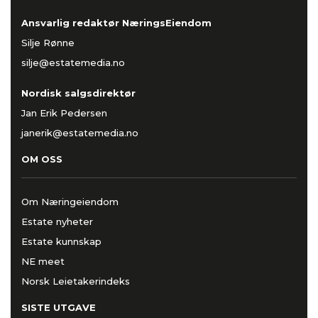
Ansvarlig redaktør NæringsEiendom
Silje Rønne
silje@estatemedia.no
Nordisk salgsdirektør
Jan Erik Pedersen
janerik@estatemedia.no
OM OSS
Om Næringeiendom
Estate nyheter
Estate kunnskap
NE meet
Norsk Leietakerindeks
SISTE UTGAVE