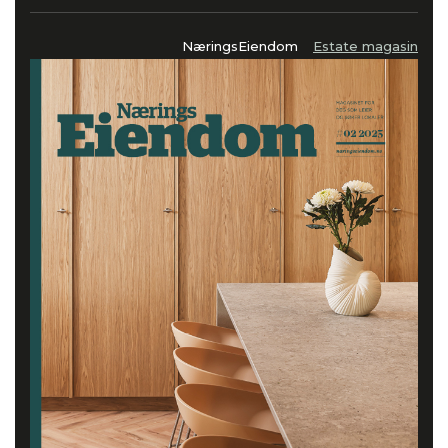
NæringsEiendom
Estate magasin