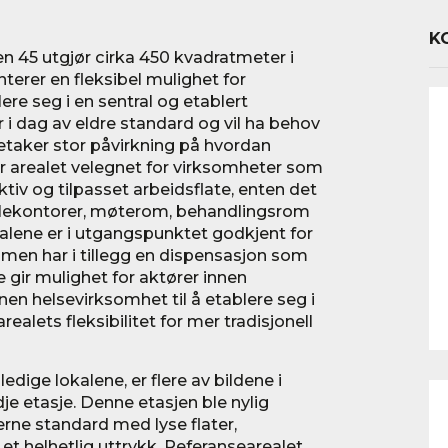
K
en 45 utgjør cirka 450 kvadratmeter i
terer en fleksibel mulighet for
re seg i en sentral og etablert
 i dag av eldre standard og vil ha behov
ietaker stor påvirkning på hvordan
r arealet velegnet for virksomheter som
tiv og tilpasset arbeidsflate, enten det
llekontorer, møterom, behandlingsrom
alene er i utgangspunktet godkjent for
en har i tillegg en dispensasjon som
te gir mulighet for aktører innen
annen helsevirksomhet til å etablere seg i
ealets fleksibilitet for mer tradisjonell
ledige lokalene, er flere av bildene i
je etasje. Denne etasjen ble nylig
erne standard med lyse flater,
t helhetlig uttrykk. Referansearealet