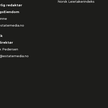
Norsk Leietakerindeks
lig redaktør
gsEiendom
Rønne
estatemedia.no
sk
direktør
ik Pedersen
k@estatemedia.no