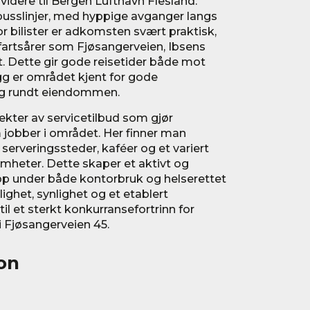
videre til Bergen Lufthavn Flesland.
busslinjer, med hyppige avganger langs
r bilister er adkomsten svært praktisk,
dfartsårer som Fjøsangerveien, Ibsens
. Dette gir gode reisetider både mot
egg er området kjent for gode
og rundt eiendommen.
ekter av servicetilbud som gjør
 jobber i området. Her finner man
 serveringssteder, kaféer og et variert
omheter. Dette skaper et aktivt og
opp under både kontorbruk og helserettet
ighet, synlighet og et etablert
il et sterkt konkurransefortrinn for
 Fjøsangerveien 45.
on