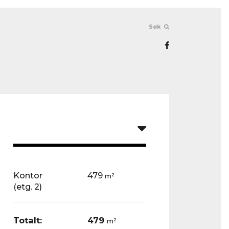
Søk
Kontor
479
m²
(etg. 2)
Totalt:
479
m²