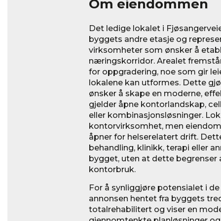
Om eiendommen
Det ledige lokalet i Fjøsangervei
byggets andre etasje og represen
virksomheter som ønsker å etable
næringskorridor. Arealet fremstår
for oppgradering, noe som gir le
lokalene kan utformes. Dette gjø
ønsker å skape en moderne, effek
gjelder åpne kontorlandskap, ce
eller kombinasjonsløsninger. Lok
kontorvirksomhet, men eiendomm
åpner for helserelatert drift. Det
behandling, klinikk, terapi eller 
bygget, uten at dette begrenser ar
kontorbruk.
For å synliggjøre potensialet i de 
annonsen hentet fra byggets tred
totalrehabilitert og viser en mod
gjennomtenkte planløsninger og e