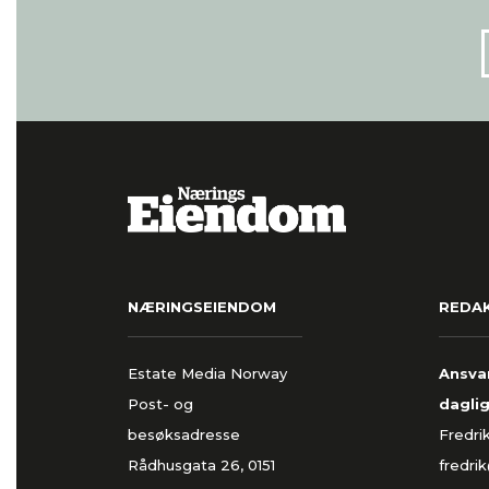
NÆRINGSEIENDOM
REDA
Estate Media Norway
Ansvar
Post- og
daglig
besøksadresse
Fredri
Rådhusgata 26, 0151
fredri