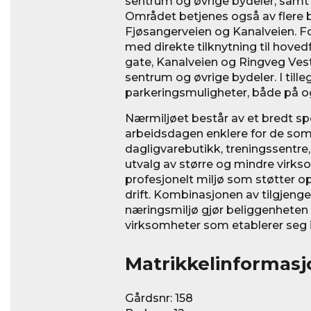
sentrum og øvrige bydeler, samt 
Området betjenes også av flere 
Fjøsangerveien og Kanalveien. Fo
med direkte tilknytning til hove
gate, Kanalveien og Ringveg Vest
sentrum og øvrige bydeler. I till
parkeringsmuligheter, både på 
Nærmiljøet består av et bredt sp
arbeidsdagen enklere for de som
dagligvarebutikk, treningssentre,
utvalg av større og mindre virks
profesjonelt miljø som støtter 
drift. Kombinasjonen av tilgjengel
næringsmiljø gjør beliggenheten t
virksomheter som etablerer seg i
Matrikkelinformasj
Gårdsnr: 158