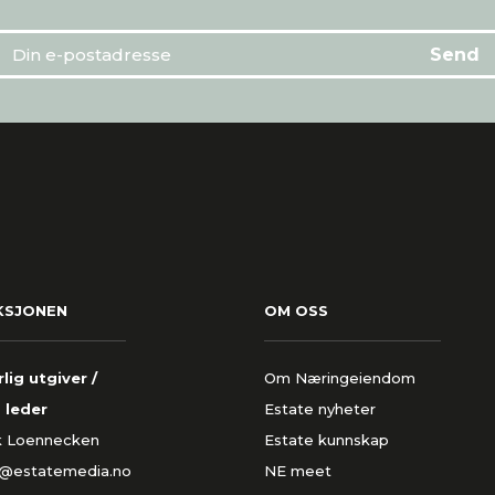
KSJONEN
OM OSS
lig utgiver /
Om Næringeiendom
 leder
Estate nyheter
k Loennecken
Estate kunnskap
k@estatemedia.no
NE meet