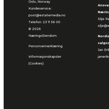
Oslo, Norway
Ansvar
Kundeservice:
Nærin
post@estatemedia.no
Silje 
Telefon:
23 11 56 00
silje@
© 2026
NæringsEiendom
Nordi
salgs
Personvernerklæring
Jan Er
Informasjonskapsler
janeri
(Cookies)