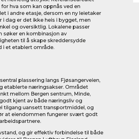
or for hva som kan oppnås ved en
et i andre etasje, dersom en ny leietaker
r i dag er det ikke heis i bygget, men
enkel og oversiktlig. Lokalene passer
m søker en kombinasjon av
uligheten til å skape skreddersydde
i et etablert område.
entral plassering langs Fjøsangerveien,
og etablerte næringsakser. Området
unkt mellom Bergen sentrum, Minde,
 godt kjent av både næringsliv og
l tilgang uansett transportmiddel, og
gjør at eiendommen fungerer svært godt
arbeidspartnere.
tand, og gir effektiv forbindelse til både