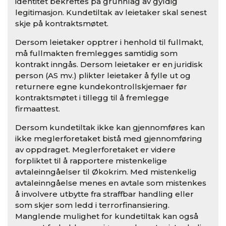
identitet bekreftes på grunnlag av gyldig
legitimasjon. Kundetiltak av leietaker skal senest
skje på kontraktsmøtet.
Dersom leietaker opptrer i henhold til fullmakt,
må fullmakten fremlegges samtidig som
kontrakt inngås. Dersom leietaker er en juridisk
person (AS mv.) plikter leietaker å fylle ut og
returnere egne kundekontrollskjemaer før
kontraktsmøtet i tillegg til å fremlegge
firmaattest.
Dersom kundetiltak ikke kan gjennomføres kan
ikke meglerforetaket bistå med gjennomføring
av oppdraget. Meglerforetaket er videre
forpliktet til å rapportere mistenkelige
avtaleinngåelser til Økokrim. Med mistenkelig
avtaleinngåelse menes en avtale som mistenkes
å involvere utbytte fra straffbar handling eller
som skjer som ledd i terrorfinansiering.
Manglende mulighet for kundetiltak kan også