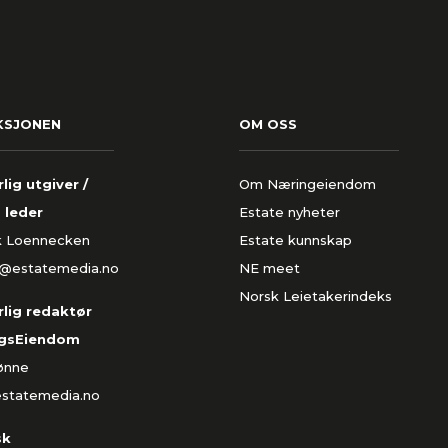
KSJONEN
OM OSS
lig utgiver /
Om Næringeiendom
 leder
Estate nyheter
k Loennecken
Estate kunnskap
k@estatemedia.no
NE meet
Norsk Leietakerindeks
lig redaktør
gsEiendom
Rønne
estatemedia.no
sk