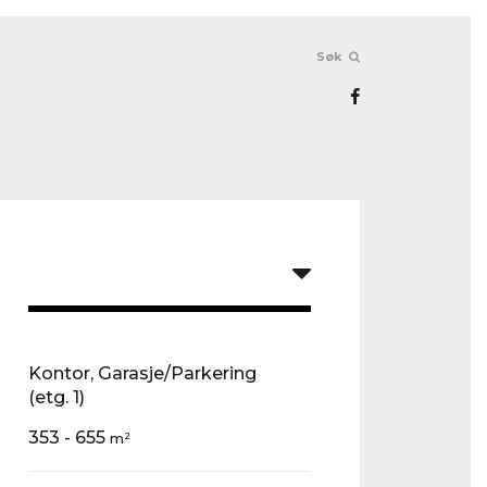
Søk
Kontor, Garasje/Parkering
(etg. 1)
353 - 655
m²