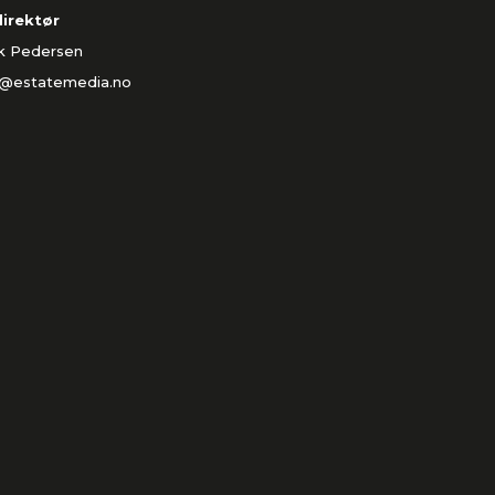
direktør
ik Pedersen
k@estatemedia.no