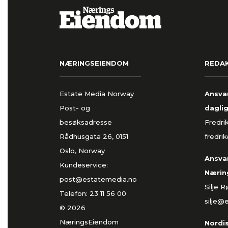
NÆRINGSEIENDOM
REDA
Estate Media Norway
Ansvar
Post- og
daglig
besøksadresse
Fredri
Rådhusgata 26, 0151
fredri
Oslo, Norway
Ansvar
Kundeservice:
Nærin
post@estatemedia.no
Silje 
Telefon:
23 11 56 00
silje@
© 2026
NæringsEiendom
Nordi