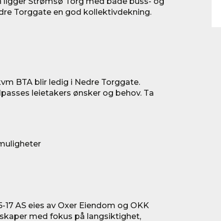
roen ligger Strømsø Torg med både buss- og
dre Torggate en god kollektivdekning.
kvm BTA blir ledig i Nedre Torggate.
tilpasses leietakers ønsker og behov. Ta
muligheter
-17 AS eies av Oxer Eiendom og OKK
lskaper med fokus på langsiktighet,