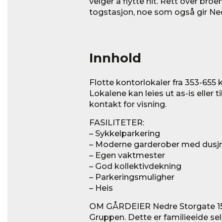
velger å flytte hit. Rett over b
togstasjon, noe som også gir Ne
Innhold
Flotte kontorlokaler fra 353-655 
Lokalene kan leies ut as-is eller 
kontakt for visning.
FASILITETER:
– Sykkelparkering
– Moderne garderober med dusj
– Egen vaktmester
– God kollektivdekning
– Parkeringsmuligher
– Heis
OM GÅRDEIER Nedre Storgate 15
Gruppen. Dette er familieeide se