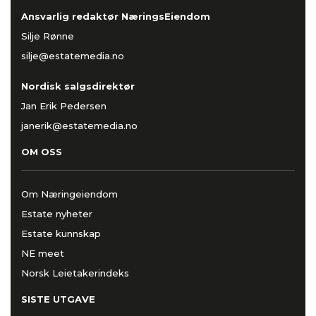
Ansvarlig redaktør NæringsEiendom
Silje Rønne
silje@estatemedia.no
Nordisk salgsdirektør
Jan Erik Pedersen
janerik@estatemedia.no
OM OSS
Om Næringeiendom
Estate nyheter
Estate kunnskap
NE meet
Norsk Leietakerindeks
SISTE UTGAVE