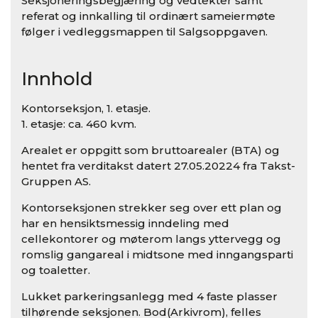
Seksjoneringsbegjæring og vedtekter samt
referat og innkalling til ordinært sameiermøte
følger i vedleggsmappen til Salgsoppgaven.
Innhold
Kontorseksjon, 1. etasje.
1. etasje: ca. 460 kvm.
Arealet er oppgitt som bruttoarealer (BTA) og
hentet fra verditakst datert 27.05.20224 fra Takst-
Gruppen AS.
Kontorseksjonen strekker seg over ett plan og
har en hensiktsmessig inndeling med
cellekontorer og møterom langs yttervegg og
romslig gangareal i midtsone med inngangsparti
og toaletter.
Lukket parkeringsanlegg med 4 faste plasser
tilhørende seksjonen. Bod(Arkivrom), felles