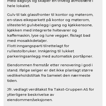
med dagslys og skaper en trivelig atmosfære i
hele lokalet.
Gulv til tak glassfronter til kontor og møterom,
en-stavs eikeparkett på kontor og møterom,
slitesterkt gulvbelegg i gang og kjøkkensone,
kjøkken med integrerte hvitevarer og
kaffemaskin, lyse og lune vegger, flislagt bad
med mosaikkdetaljer.
Flott inngangsparti tilrettelagt for
rullestolbruker. Innkjøring til lukket
parkeringsanlegg med automatisk portåpner.
Eiendommen fremstår etter renovering i god i
stand. Ifølge selger er det ikke planlagt større
vedlikeholdstiltak fra Sameiet den nærmeste
tiden.
Jfr. vedlagt verditakst fra Takst-Gruppen AS for
ytterligere beskrivelse av
eiendommen/seksjonen.