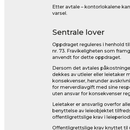
Etter avtale – kontorlokalene kan 
varsel.
Sentrale lover
Oppdraget reguleres i henhold t
nr. 73. Fravikeligheten som framgå
anvendt for dette oppdraget.
Dersom det avtales påkostninger
dekkes av utleier eller leietake
konsekvenser, herunder avskrivni
for merverdiavgift med sine respe
uten ansvar for konsekvenser reg
Leietaker er ansvarlig overfor al
benyttelse av leieobjektet tilfreds
offentligrettslige krav i leieperio
Offentligrettslige krav knyttet ti