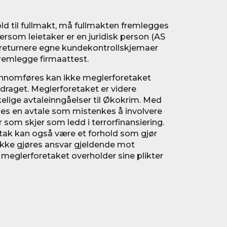
ld til fullmakt, må fullmakten fremlegges
rsom leietaker er en juridisk person (AS
 og returnere egne kundekontrollskjemaer
 fremlegge firmaattest.
ennomføres kan ikke meglerforetaket
raget. Meglerforetaket er videre
nkelige avtaleinngåelser til Økokrim. Med
es en avtale som mistenkes å involvere
er som skjer som ledd i terrorfinansiering.
tak kan også være et forhold som gjør
ikke gjøres ansvar gjeldende mot
meglerforetaket overholder sine plikter