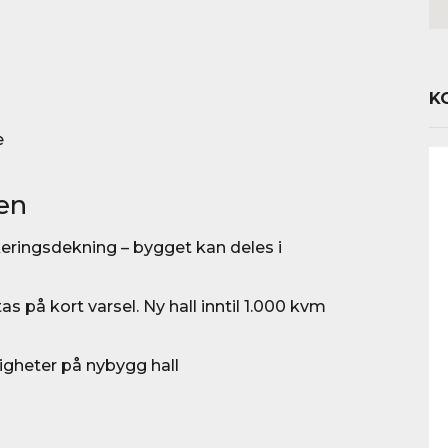
K
e
en
eringsdekning – bygget kan deles i
s på kort varsel. Ny hall inntil 1.000 kvm
gheter på nybygg hall