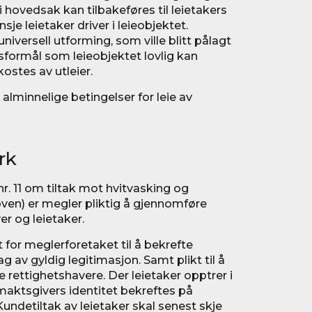
i hovedsak kan tilbakeføres til leietakers
sje leietaker driver i leieobjektet.
 universell utforming, som ville blitt pålagt
sformål som leieobjektet lovlig kan
ostes av utleier.
alminnelige betingelser for leie av
rk
nr. 11 om tiltak mot hvitvasking og
oven) er megler pliktig å gjennomføre
r og leietaker.
 for meglerforetaket til å bekrefte
ag av gyldig legitimasjon. Samt plikt til å
le rettighetshavere. Der leietaker opptrer i
lmaktsgivers identitet bekreftes på
Kundetiltak av leietaker skal senest skje