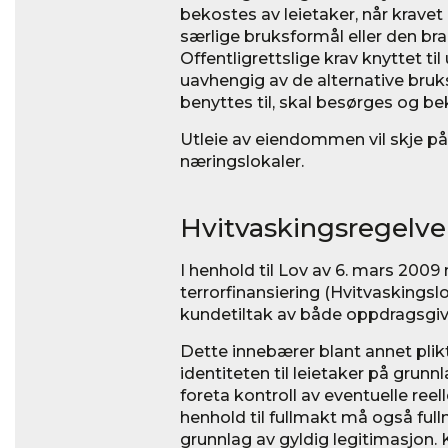
bekostes av leietaker, når kravet 
særlige bruksformål eller den bran
Offentligrettslige krav knyttet til
uavhengig av de alternative bruk
benyttes til, skal besørges og bek
Utleie av eiendommen vil skje på 
næringslokaler.
Hvitvaskingsregelve
I henhold til Lov av 6. mars 2009 
terrorfinansiering (Hvitvaskingsl
kundetiltak av både oppdragsgive
Dette innebærer blant annet plikt
identiteten til leietaker på grunnl
foreta kontroll av eventuelle reel
henhold til fullmakt må også ful
grunnlag av gyldig legitimasjon. 