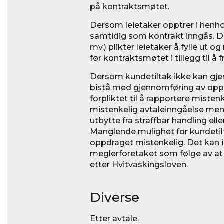
på kontraktsmøtet.
Dersom leietaker opptrer i henho
samtidig som kontrakt inngås. De
mv.) plikter leietaker å fylle ut
før kontraktsmøtet i tillegg til å
Dersom kundetiltak ikke kan gj
bistå med gjennomføring av oppd
forpliktet til å rapportere miste
mistenkelig avtaleinngåelse men
utbytte fra straffbar handling ell
Manglende mulighet for kundetil
oppdraget mistenkelig. Det kan 
meglerforetaket som følge av at 
etter Hvitvaskingsloven.
Diverse
Etter avtale.