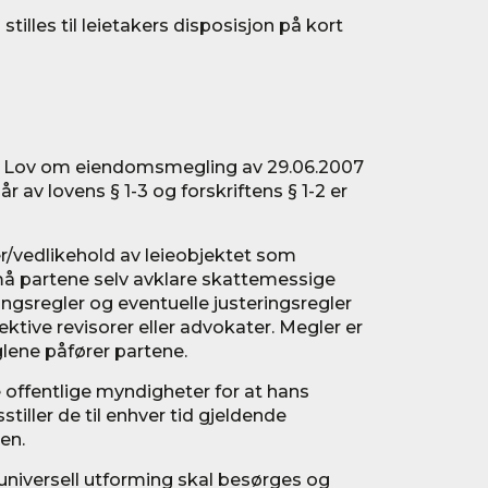
stilles til leietakers disposisjon på kort
il Lov om eiendomsmegling av 29.06.2007
r av lovens § 1-3 og forskriftens § 1-2 er
/vedlikehold av leieobjektet som
r må partene selv avklare skattemessige
ngsregler og eventuelle justeringsregler
ktive revisorer eller advokater. Megler er
lene påfører partene.
le offentlige myndigheter for at hans
stiller de til enhver tid gjeldende
den.
l universell utforming skal besørges og