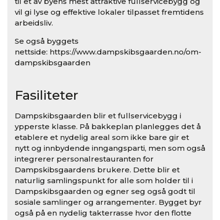
til et av byens mest attraktive fullservicebygg og
vil gi lyse og effektive lokaler tilpasset fremtidens
arbeidsliv.
Se også byggets
nettside: https://www.dampskibsgaarden.no/om-
dampskibsgaarden
Fasiliteter
Dampskibsgaarden blir et fullservicebygg i
ypperste klasse. På bakkeplan planlegges det å
etablere et nydelig areal som ikke bare gir et
nytt og innbydende inngangsparti, men som også
integrerer personalrestauranten for
Dampskibsgaardens brukere. Dette blir et
naturlig samlingspunkt for alle som holder til i
Dampskibsgaarden og egner seg også godt til
sosiale samlinger og arrangementer. Bygget byr
også på en nydelig takterrasse hvor den flotte