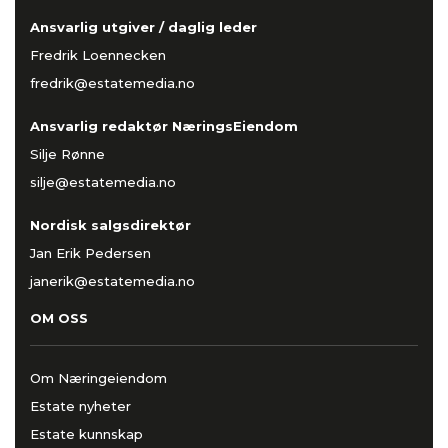
Ansvarlig utgiver / daglig leder
Fredrik Loennecken
fredrik@estatemedia.no
Ansvarlig redaktør NæringsEiendom
Silje Rønne
silje@estatemedia.no
Nordisk salgsdirektør
Jan Erik Pedersen
janerik@estatemedia.no
OM OSS
Om Næringeiendom
Estate nyheter
Estate kunnskap