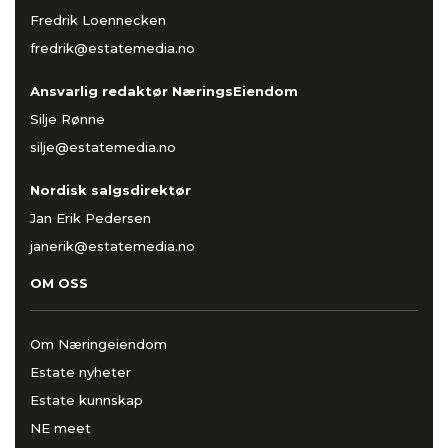
Fredrik Loennecken
fredrik@estatemedia.no
Ansvarlig redaktør NæringsEiendom
Silje Rønne
silje@estatemedia.no
Nordisk salgsdirektør
Jan Erik Pedersen
janerik@estatemedia.no
OM OSS
Om Næringeiendom
Estate nyheter
Estate kunnskap
NE meet