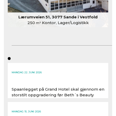
Lærumveien 51, 3077 Sande i Vestfold
250
Kontor, Lager/Logistikk
m²
MANDAG 22. JUNI 2026
Spaanlegget på Grand Hotel skal gjennom en
storstilt oppgradering før Beth´s Beauty
inntar 450 kvadratmeter i desember 2026..
Les hele artikkelen
MANDAG 15. JUNI 2026