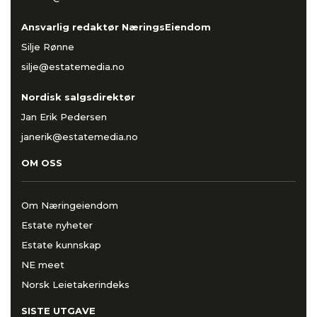
Ansvarlig redaktør NæringsEiendom
Silje Rønne
silje@estatemedia.no
Nordisk salgsdirektør
Jan Erik Pedersen
janerik@estatemedia.no
OM OSS
Om Næringeiendom
Estate nyheter
Estate kunnskap
NE meet
Norsk Leietakerindeks
SISTE UTGAVE