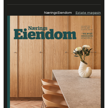
NæringsEiendom
Estate magasin