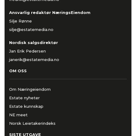
Ansvarlig redaktør NæringsEiendom
Silje Rønne
silje@estatemedia.no
Nordisk salgsdirektør
Jan Erik Pedersen
janerik@estatemedia.no
OM OSS
Om Næringeiendom
Estate nyheter
Estate kunnskap
NE meet
Norsk Leietakerindeks
SISTE UTGAVE