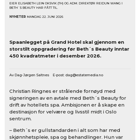
EIER ELISABETH LEIN OKSVIK (TH) OG ADM. DIREKTØR REIDUN WANG I
BETH´S BEAUTY HAR FÅTT TIL.
NYHETER
MANDAG 22. JUNI 2026
Spaanlegget på Grand Hotel skal gjennom en
storstilt oppgradering før Beth´s Beauty inntar
450 kvadratmeter i desember 2026.
Av Dag-Jørgen Saltnes E-post:
dag@estatemedia.no
Christian Ringnes er strålende fornøyd med
signeringen av en avtale med Beth´s Beauty for
drift av hotellets spa. Ambisjonen er å skape en
destinasjon for velvære og livsstil midt i Oslo
sentrum.
– Beth´s er gullstandarden i alt som har med
skjønnhetspleie, spa og behandlinger. Hun var