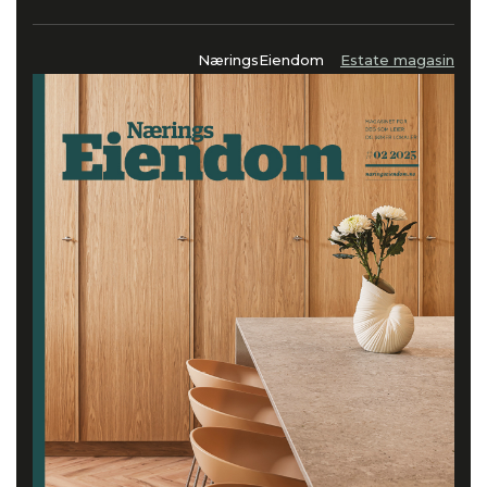
NæringsEiendom
Estate magasin