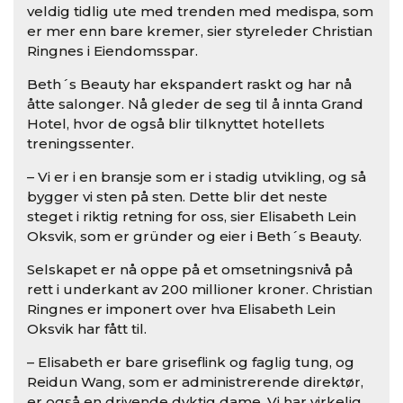
veldig tidlig ute med trenden med medispa, som
er mer enn bare kremer, sier styreleder Christian
Ringnes i Eiendomsspar.
Beth´s Beauty har ekspandert raskt og har nå
åtte salonger. Nå gleder de seg til å innta Grand
Hotel, hvor de også blir tilknyttet hotellets
treningssenter.
– Vi er i en bransje som er i stadig utvikling, og så
bygger vi sten på sten. Dette blir det neste
steget i riktig retning for oss, sier Elisabeth Lein
Oksvik, som er gründer og eier i Beth´s Beauty.
Selskapet er nå oppe på et omsetningsnivå på
rett i underkant av 200 millioner kroner. Christian
Ringnes er imponert over hva Elisabeth Lein
Oksvik har fått til.
– Elisabeth er bare griseflink og faglig tung, og
Reidun Wang, som er administrerende direktør,
er også en drivende dyktig dame. Vi har virkelig