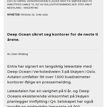
EIES AV ENTRA: VERKSTEDVEIEN 3 LIGGER MIDT PÅ SKØYEN MED FÅ
MINUTTERS GANGE TIL ALT AV KOLLEKTIVFORBINDELSER. FOTO: KNUT
NEERLAND - MAGENT.NO
NYHETER
TIRSDAG 02. JUNI 2026
Deep Ocean sikret seg kontorer for de neste ti
årene.
Av Glen Widing
Entra har signert en langsiktig leieavtale med
Deep Ocean i Verkstedveien 3 på Skøyen i Oslo.
Avtalen omfatter litt over 1.500 kvadratmeter
kontorer ifølge en pressemelding.
Leieavtalen har en varighet på ti år, og Deep
Oceans eksisterende virksomhet på Skøyen
planlegger innflytting i Q4. Selskapet har også
inngått en midlertidig leieavtale på 300