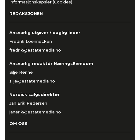
Informasjonskapsler (Cookies)
REDAKSJONEN
Ansvarlig utgiver / daglig leder
Fredrik Loennecken
fredrik@estatemedia.no
Ansvarlig redaktør NæringsEiendom
Silje Rønne
silje@estatemedia.no
Nordisk salgsdirektør
Jan Erik Pedersen
janerik@estatemedia.no
OM OSS