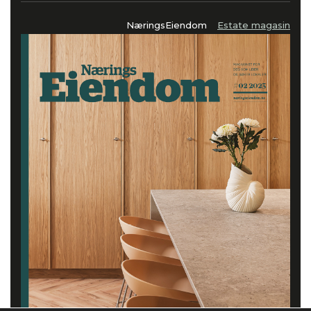
NæringsEiendom
Estate magasin