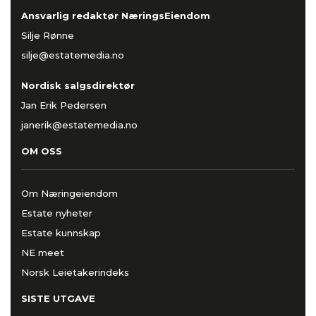
Ansvarlig redaktør NæringsEiendom
Silje Rønne
silje@estatemedia.no
Nordisk salgsdirektør
Jan Erik Pedersen
janerik@estatemedia.no
OM OSS
Om Næringeiendom
Estate nyheter
Estate kunnskap
NE meet
Norsk Leietakerindeks
SISTE UTGAVE