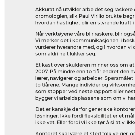
Akkurat nå utvikler arbeidet seg raskere 
dromologien, slik Paul Virilio brukte beg
hvordan hastighet blir en styrende kraft 
Når verktøyene våre blir raskere, blir og
Vi merker det i kommunikasjonen, i beslu
vurderer hverandre med, og i hvordan vi
som aldri helt lukker seg.
Et kast over skulderen minner oss om at
2007. På mindre enn to tiår endret den 
lærer, navigerer og arbeider. Spørsmålet
to tiårene. Mange individer og virksomhe
som stopper ved neste rapport eller nest
bygger vi arbeidsplassene som om vi har
Det er kanskje derfor generiske kontorer 
løsninger. Ikke fordi fleksibilitet er et mål
ikke vet. Eller fordi vi ikke tør å si at vi ikk
Kontoret skal være et sted folk velger, o