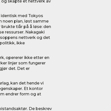
 og skapte et nettverk av
r identisk med Tokyos
en noen plan, løst samme
rukte tiår på å løse: den
øse ressurser. Nakagaki
 soppens nettverk og det
olitikk, ikke
k, opererer ikke etter en
rker linjer som fungerer
gjør det. Det er
turlag, kan det hende vi
genskaper. Et kontor
team endrer form og at
bistandsaktør. De beskrev