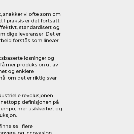
, snakker vi ofte som om
 I praksis er det fortsatt
fektivt, standardisert og
smidige leveranser. Det er
arbeid forstås som lineær
etsbaserte løsninger og
 få mer produksjon ut av
het og enklere
ål om det er riktig svar
dustrielle revolusjonen
t nettopp definisjonen på
e tempo, mer usikkerhet og
uksjon.
innelse i flere
novere, og innovasjon