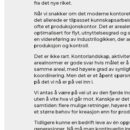
fra det nye riket.
Når vi snakker om det moderne kontoret
det allerede er tilpasset kunnskapsarbeid.
ofte et produksjonskontor. Det er arealef
optimalisert for flyt, utnyttelsesgrad og 
en videreføring av industrilogikken, der 
produksjon og kontroll.
Det er ikke rart. Kontorlandskap, aktivit
arealnormer er gode svar hvis målet er å
samme areal, med høyere grad av synlig
koordinering. Men det er et åpent spørsm
på det vi nå er på vei inn i.
Vi antas å være på vei ut av den fjerde in
uten å vite hva vi går mot. Kanskje er de
samtiden: flere mulige retninger, høyer
et større behov for kreasjon enn for prod
Tidligere kunne en bedrift leve av én oppf
generasjoner. Nå må man kontinuerlig in