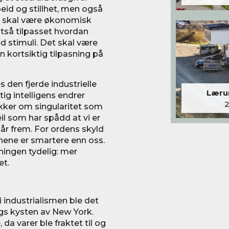
beid og stillhet, men også
Det skal være økonomisk
ltså tilpasset hvordan
d stimuli. Det skal være
n kortsiktig tilpasning på
s den fjerde industrielle
Lærum
tig intelligens endrer
kker om singularitet som
il som har spådd at vi er
 år frem. For ordens skyld
nene er smartere enn oss.
ningen tydelig: mer
et.
 industrialismen ble det
ngs kysten av New York.
da varer ble fraktet til og