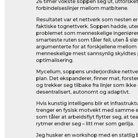
26 timer vokste soppen seg ut, utforsket
forbindelseslinjer mellom matbitene.
Resultatet var et nettverk som nesten e
faktiske tognettverk. Soppen hadde, ut
problemet som menneskelige ingeniører b
smarteste ruten som tåler feil, uten å sl
argumenterte for at forskjellene mellom
menneskelige mest sannsynlig skyldtes p
optimalisering.
Mycelium, soppens underjordiske nettver
plan. Det ekspanderer, finner mat, forste
og trekker seg tilbake fra linjer som ikke 
desentralisert, autonomt og adaptivt.
Hvis kunstig intelligens blir et infrastruk
trenger en fysisk motvekt med samme e
som tåler at arbeidsflyt flytter seg, at 
rytmer endrer seg – litt mer som gerilja.
Jeg husker en workshop med en statlig 