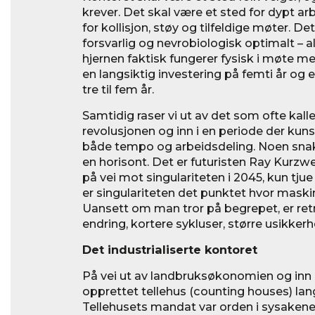
krever. Det skal være et sted for dypt ar
for kollisjon, støy og tilfeldige møter. 
forsvarlig og nevrobiologisk optimalt – a
hjernen faktisk fungerer fysisk i møte me
en langsiktig investering på femti år og e
tre til fem år.
Samtidig raser vi ut av det som ofte kalle
revolusjonen og inn i en periode der kuns
både tempo og arbeidsdeling. Noen sna
en horisont. Det er futuristen Ray Kurzwe
på vei mot singulariteten i 2045, kun tjue
er singulariteten det punktet hvor maski
Uansett om man tror på begrepet, er ret
endring, kortere sykluser, større usikkerh
Det industrialiserte kontoret
På vei ut av landbruksøkonomien og inn i
opprettet tellehus (counting houses) la
Tellehusets mandat var orden i sysakene, 