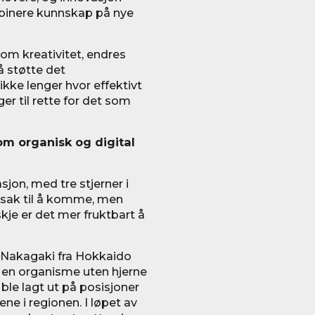
ombinere kunnskap på nye
om kreativitet, endres
 støtte det
ke lenger hvor effektivt
r til rette for det som
m organisk og digital
sjon, med tre stjerner i
rsak til å komme, men
kje er det mer fruktbart å
i Nakagaki fra Hokkaido
e en organisme uten hjerne
ble lagt ut på posisjoner
ne i regionen. I løpet av