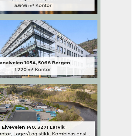
5.646
Kontor
m²
analveien 105A, 5068 Bergen
1.220
Kontor
m²
Elveveien 140, 3271 Larvik
tor, Lager/Logistikk, Kombinasjonslokaler