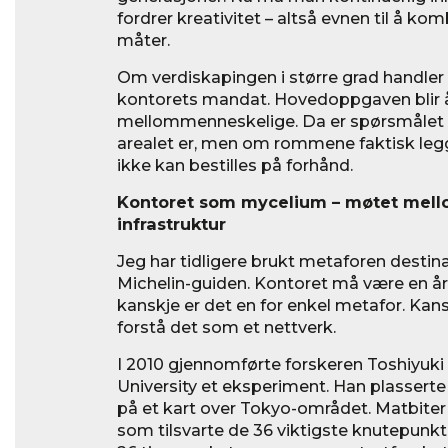
fordrer kreativitet – altså evnen til å k
måter.
Om verdiskapingen i større grad handler 
kontorets mandat. Hovedoppgaven blir å
mellommenneskelige. Da er spørsmålet ik
arealet er, men om rommene faktisk legge
ikke kan bestilles på forhånd.
Kontoret som mycelium – møtet mello
infrastruktur
Jeg har tidligere brukt metaforen destina
Michelin-guiden. Kontoret må være en å
kanskje er det en for enkel metafor. Kans
forstå det som et nettverk.
I 2010 gjennomførte forskeren Toshiyuk
University et eksperiment. Han plassert
på et kart over Tokyo-området. Matbiter 
som tilsvarte de 36 viktigste knutepunkte