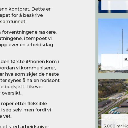
enn kontoret. Dette er
repet for å beskrive
i samfunnet.
så forventningene raskere.
tningene, i tempoet vi
 opplever en arbeidsdag
K
 den første iPhonen kom i
hvordan vi kommuniserer,
 er hva som skjer de neste
ter synes å ha en horisont
e budsjett. Likevel
 oversikt.
roper etter fleksible
 i seg selv, men fordi vi
e vet.
5.000
Kon
g et sted arbeidsgiver
m²