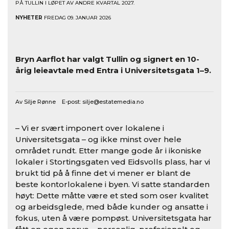
PÅ TULLIN I LØPET AV ANDRE KVARTAL 2027.
NYHETER
FREDAG 09. JANUAR 2026
Bryn Aarflot har valgt Tullin og signert en 10-
årig leieavtale med Entra i Universitetsgata 1–9.
Av Silje Rønne E-post:
silje@estatemedia.no
– Vi er svært imponert over lokalene i
Universitetsgata – og ikke minst over hele
området rundt. Etter mange gode år i ikoniske
lokaler i Stortingsgaten ved Eidsvolls plass, har vi
brukt tid på å finne det vi mener er blant de
beste kontorlokalene i byen. Vi satte standarden
høyt: Dette måtte være et sted som oser kvalitet
og arbeidsglede, med både kunder og ansatte i
fokus, uten å være pompøst. Universitetsgata har