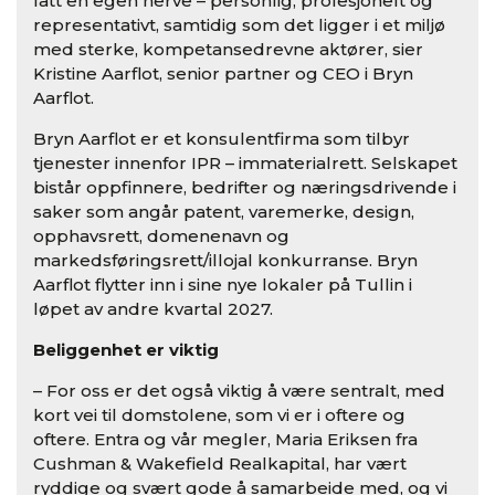
fått en egen nerve – personlig, profesjonelt og
representativt, samtidig som det ligger i et miljø
med sterke, kompetansedrevne aktører, sier
Kristine Aarflot, senior partner og CEO i Bryn
Aarflot.
Bryn Aarflot er et konsulentfirma som tilbyr
tjenester innenfor IPR – immaterialrett. Selskapet
bistår oppfinnere, bedrifter og næringsdrivende i
saker som angår patent, varemerke, design,
opphavsrett, domenenavn og
markedsføringsrett/illojal konkurranse. Bryn
Aarflot flytter inn i sine nye lokaler på Tullin i
løpet av andre kvartal 2027.
Beliggenhet er viktig
– For oss er det også viktig å være sentralt, med
kort vei til domstolene, som vi er i oftere og
oftere. Entra og vår megler, Maria Eriksen fra
Cushman & Wakefield Realkapital, har vært
ryddige og svært gode å samarbeide med, og vi