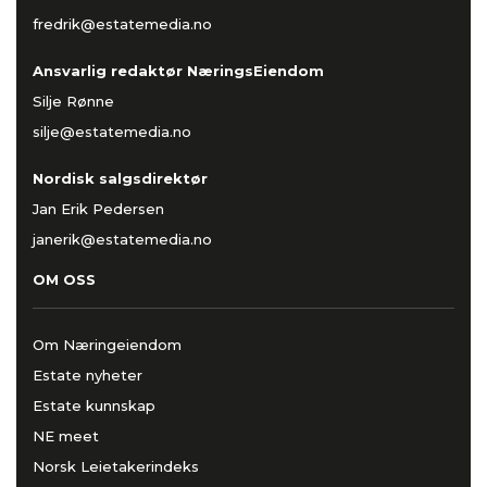
fredrik@estatemedia.no
Ansvarlig redaktør NæringsEiendom
Silje Rønne
silje@estatemedia.no
Nordisk salgsdirektør
Jan Erik Pedersen
janerik@estatemedia.no
OM OSS
Om Næringeiendom
Estate nyheter
Estate kunnskap
NE meet
Norsk Leietakerindeks