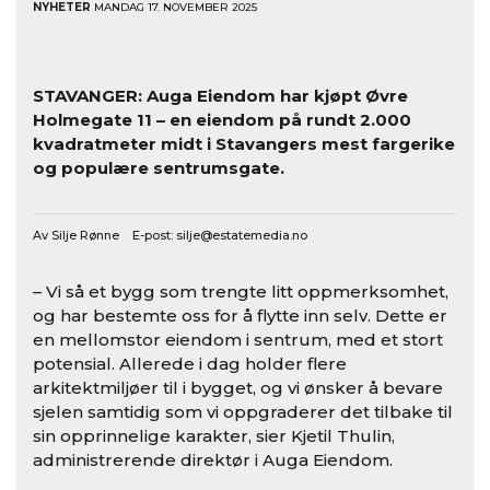
NYHETER
MANDAG 17. NOVEMBER 2025
STAVANGER: Auga Eiendom har kjøpt Øvre
Holmegate 11 – en eiendom på rundt 2.000
kvadratmeter midt i Stavangers mest fargerike
og populære sentrumsgate.
Av Silje Rønne E-post:
silje@estatemedia.no
– Vi så et bygg som trengte litt oppmerksomhet,
og har bestemte oss for å flytte inn selv. Dette er
en mellomstor eiendom i sentrum, med et stort
potensial. Allerede i dag holder flere
arkitektmiljøer til i bygget, og vi ønsker å bevare
sjelen samtidig som vi oppgraderer det tilbake til
sin opprinnelige karakter, sier Kjetil Thulin,
administrerende direktør i Auga Eiendom.