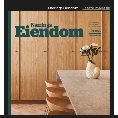
NæringsEiendom
Estate magasin