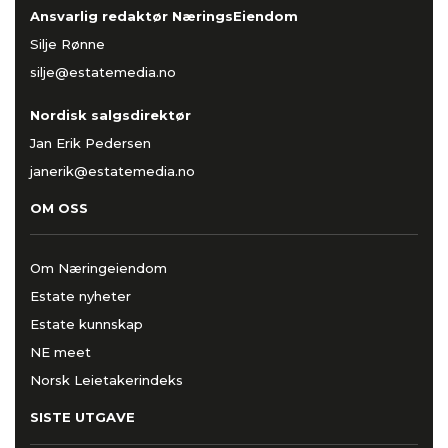
Ansvarlig redaktør NæringsEiendom
Silje Rønne
silje@estatemedia.no
Nordisk salgsdirektør
Jan Erik Pedersen
janerik@estatemedia.no
OM OSS
Om Næringeiendom
Estate nyheter
Estate kunnskap
NE meet
Norsk Leietakerindeks
SISTE UTGAVE