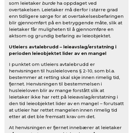
som leietaker
burde
ha oppdaget ved
overtakelsen. Leietaker må derfor i større grad
enn tidligere sørge for at overtakelsesbefaringen
blir gjennomført på en betryggende måte, slik at
leietaker får muligheten til å gjennomføre en
aktsom og grundig befaring av leieobjektet.
Utleiers avtalebrudd – leieavslag/erstatning i
perioden leieobjektet lider av en mangel
I punktet om utleiers avtalebrudd er
henvisningen til husleielovens § 2-10, som bl.a.
bestemmer at retting skal skje innen rimelig tid,
fjernet. Henvisningen til bestemmelsen i
husleieloven blir av mange forstått slik at
leietaker ikke har rett på leieavslag/erstatning i
den tid leieobjektet lider av en mangel – forutsatt
at utleier har rettet mangelen innen rimelig tid
etter at det ble fremsatt krav om det.
At henvisningen er fjernet innebærer at leietaker