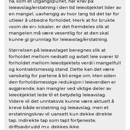
nå, som et utgangspunkt, har krav på
leieavslag/erstatning i den tid leieobjektet lider av
en mangel, uavhengig av hvor lang tid det tar for
utleier å utbedre forholdet. Merk at for brukte
«som de er» lokaler, er det fremdeles slik at
mangelen må være vesentlig for at den skal
kunne gi grunnlag for leieavslag/erstatning.
Størrelsen på leieavslaget beregnes slik at
forholdet mellom nedsatt og avtalt leie svarer til
forholdet mellom leieobjektets verdi i mangelfull
og kontraktsmessig stand. Dette kan det være
vanskelig for partene å bli enige om. Men siden
den forholdsmessige reduksjon i leieverdien er
avgjørende, kan mangler ved viktige deler av
leieobjektet lede til et betydelig leieavslag.
Videre vil det unntaksvis kunne være aktuelt å
kreve både erstatning og leieavslag, men et
erstatningskrav vil uansett kun dekke direkte
tap. Indirekte tap som tapt fortjeneste,
driftsavbrudd m.v. dekkes ikke.