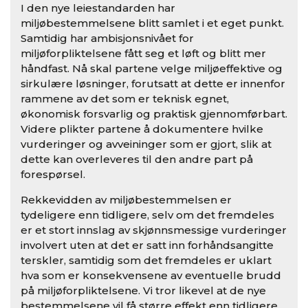
I den nye leiestandarden har
miljøbestemmelsene blitt samlet i et eget punkt.
Samtidig har ambisjonsnivået for
miljøforpliktelsene fått seg et løft og blitt mer
håndfast. Nå skal partene velge miljøeffektive og
sirkulære løsninger, forutsatt at dette er innenfor
rammene av det som er teknisk egnet,
økonomisk forsvarlig og praktisk gjennomførbart.
Videre plikter partene å dokumentere hvilke
vurderinger og avveininger som er gjort, slik at
dette kan overleveres til den andre part på
forespørsel.
Rekkevidden av miljøbestemmelsen er
tydeligere enn tidligere, selv om det fremdeles
er et stort innslag av skjønnsmessige vurderinger
involvert uten at det er satt inn forhåndsangitte
terskler, samtidig som det fremdeles er uklart
hva som er konsekvensene av eventuelle brudd
på miljøforpliktelsene. Vi tror likevel at de nye
bestemmelsene vil få større effekt enn tidligere