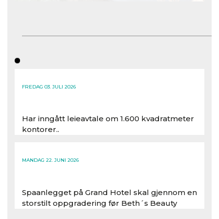
FREDAG 03. JULI 2026
Har inngått leieavtale om 1.600 kvadratmeter
kontorer..
Les hele artikkelen
MANDAG 22. JUNI 2026
Spaanlegget på Grand Hotel skal gjennom en
storstilt oppgradering før Beth´s Beauty
inntar 450 kvadratmeter i desember 2026..