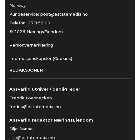
Norway
Kundeservice:
post@estatemedia.no
Telefon:
23 11 56 00
© 2026 NæringsEiendom
Personvernerklæring
Informasjonskapsler (Cookies)
REDAKSJONEN
Ansvarlig utgiver / daglig leder
Fredrik Loennecken
fredrik@estatemedia.no
Ansvarlig redaktør NæringsEiendom
Silje Rønne
silje@estatemedia.no