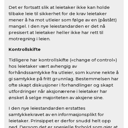
Det er fortsatt slik at leietaker ikke kan holde
tilbake leie til sikkerhet for de krav leietaker
mener å ha mot utleier som følge av en (påstått)
mangel. I den nye leiestandarden er det nå
presisert at leietaker heller ikke har rett til
motregning i leien.
Kontrollskifte
Tidligere har kontrollskifte («change of control»)
hos leietaker vært avhengig av
forhåndssamtykke fra utleier, som kunne nekte å
gi samtykke på fritt grunnlag. Bestemmelsen har
ofte skapt diskusjoner i forhandlinger og skapt
utfordringer når aksjonærene i leietaker har
ønsket å selge majoriteten av aksjene sine.
I den nye leiestandarden erstattes
samtykkekravet av en informasjonsplikt for
leietaker. Prinsippet er derfor snudd helt opp
ned. Dersom det er spesielle forhold som gjør at