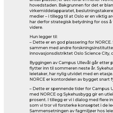
hovedstaden. Bakgrunnen for det er blan
virkemiddelapparatet, beslutningstakere,
medier – i tillegg til at Oslo er en viktig 
har derfor strategisk betydning for oss å
videre.
Hun legger til:
– Dette er en god plassering for NORCE. 
sammen med andre forskningsinstitutter
innovasjonsdistriktet Oslo Science City, 
Byggingen av Campus Ullevål går etter p
flytter inn til sommeren neste år. Sykeh
leietaker, har nylig utvidet med en etasj
NORCE er kontordelen av bygget snart fy
– Dette er spennende tider for Campus Ul
med NORCE og Sykehusbygg gir en utlei
prosent. I tillegg er vi i dialog med flere 
som vi tror vil forsterke konseptet i de l
Sammensetningen av fagmiljøer hos leiet