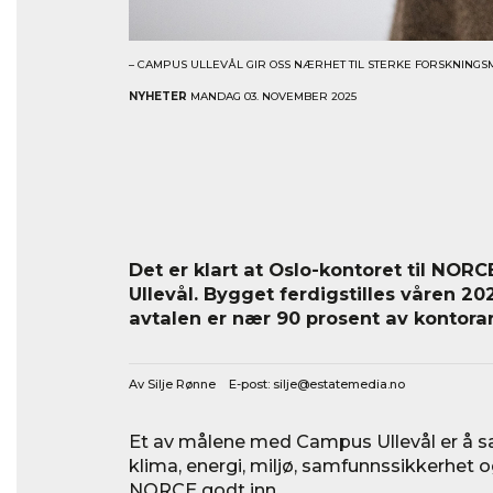
– CAMPUS ULLEVÅL GIR OSS NÆRHET TIL STERKE FORSKNINGSM
NYHETER
MANDAG 03. NOVEMBER 2025
Det er klart at Oslo-kontoret til NORCE
Ullevål. Bygget ferdigstilles våren 
avtalen er nær 90 prosent av kontorar
Av Silje Rønne E-post:
silje@estatemedia.no
Et av målene med Campus Ullevål er å s
klima, energi, miljø, samfunnssikkerhet o
NORCE godt inn.