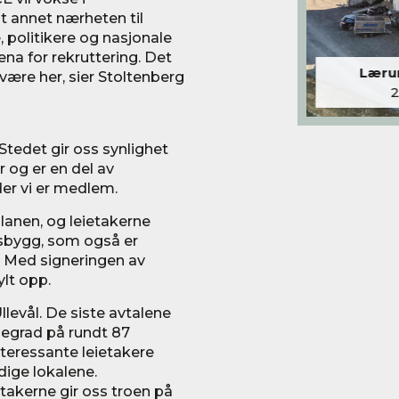
t annet nærheten til
 politikere og nasjonale
arena for rekruttering. Det
Lærum
 være her, sier Stoltenberg
Stedet gir oss synlighet
 og er en del av
der vi er medlem.
lanen, og leietakerne
usbygg, som også er
e. Med signeringen av
lt opp.
levål. De siste avtalene
egrad på rundt 87
interessante leietakere
edige lokalene.
akerne gir oss troen på