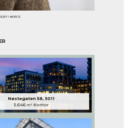
SJEF I NORCE.
ER
Nøstegaten 58, 5011
5.646
Kontor
m²