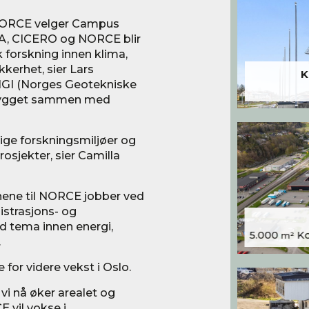
 NORCE velger Campus
IVA, CICERO og NORCE blir
 forskning innen klima,
kkerhet, sier Lars
K
 NGI (Norges Geotekniske
v bygget sammen med
ktige forskningsmiljøer og
osjekter, sier Camilla
onene til NORCE jobber ved
nistrasjons- og
d tema innen energi,
5.000
Kon
m²
.
for videre vekst i Oslo.
 vi nå øker arealet og
E vil vokse i