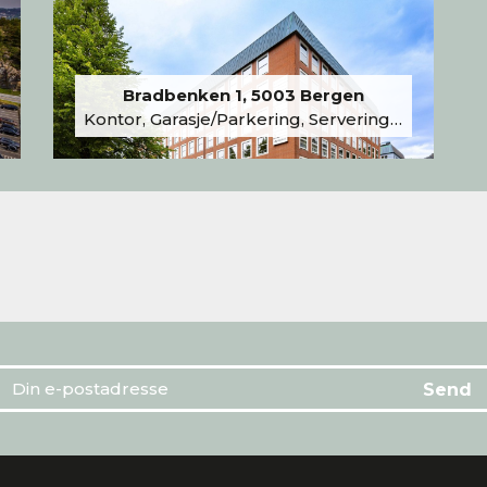
Bradbenken 1, 5003 Bergen
Kontor, Garasje/Parkering, Serveringslokale/Kantine, Undervisning/Arrangement