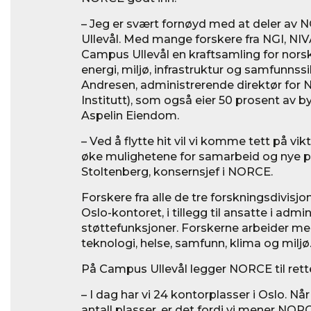
– Jeg er svært fornøyd med at deler av
Ullevål. Med mange forskere fra NGI, N
Campus Ullevål en kraftsamling for norsk
energi, miljø, infrastruktur og samfunnssi
Andresen, administrerende direktør for
Institutt), som også eier 50 prosent a
Aspelin Eiendom.
– Ved å flytte hit vil vi komme tett på vi
øke mulighetene for samarbeid og nye pr
Stoltenberg, konsernsjef i NORCE.
Forskere fra alle de tre forskningsdivisj
Oslo-kontoret, i tillegg til ansatte i admi
støttefunksjoner. Forskerne arbeider me
teknologi, helse, samfunn, klima og miljø
På Campus Ullevål legger NORCE til rette 
– I dag har vi 24 kontorplasser i Oslo. Når
antall plasser, er det fordi vi mener NORC