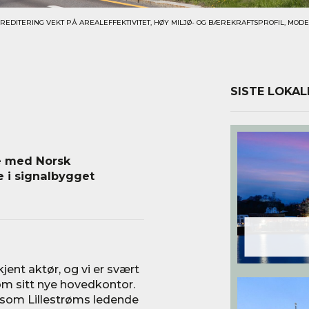
EDITERING VEKT PÅ AREALEFFEKTIVITET, HØY MILJØ- OG BÆREKRAFTSPROFIL, MODERN
SISTE LOKAL
le med Norsk
e i signalbygget
jent aktør, og vi er svært
om sitt nye hovedkontor.
t som Lillestrøms ledende