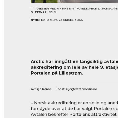
I PROSESSEN MED Å FINNE NYTT HOVEDKONTOR LA NORSK AKKR
BILDEBYRÅ I OSLO
NYHETER
TORSDAG 23. OKTOBER 2025
Arctic har inngått en langsiktig avta
akkreditering om leie av hele 9. etasj
Portalen på Lillestrøm.
Av Silje Rønne E-post:
silje@estatemedia.no
– Norsk akkreditering er en solid og anerk
fornøyde over at de har valgt Portalen s
Avtalen bekrefter Portalens attraktivite