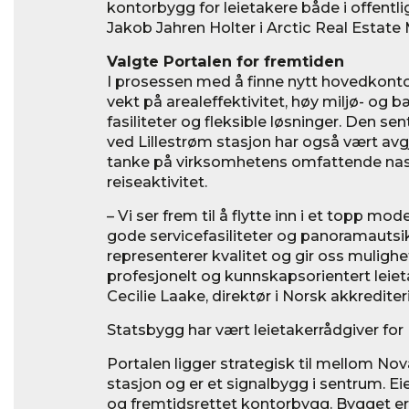
kontorbygg for leietakere både i offentlig
Jakob Jahren Holter i Arctic Real Estat
Valgte Portalen for fremtiden
I prosessen med å finne nytt hovedkonto
vekt på arealeffektivitet, høy miljø- og 
fasiliteter og fleksible løsninger. Den se
ved Lillestrøm stasjon har også vært av
tanke på virksomhetens omfattende nasj
reiseaktivitet.
– Vi ser frem til å flytte inn i et topp mo
gode servicefasiliteter og panoramautsik
representerer kvalitet og gir oss mulighet
profesjonelt og kunnskapsorientert leieta
Cecilie Laake, direktør i Norsk akkrediter
Statsbygg har vært leietakerrådgiver for
Portalen ligger strategisk til mellom No
stasjon og er et signalbygg i sentrum.
og fremtidsrettet kontorbygg. Bygget 