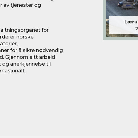
r av tjenester og
Lærum
valtningsorganet for
urderer norske
atorier,
ner for å sikre nødvendig
d. Gjennom sitt arbeid
t og anerkjennelse til
rnasjonalt.