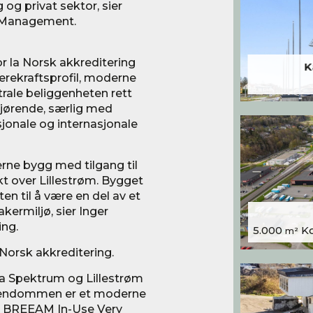
 og privat sektor, sier
e Management.
r la Norsk akkreditering
K
bærekraftsprofil, moderne
ntrale beliggenheten rett
gjørende, særlig med
onale og internasjonale
derne bygg med tilgang til
t over Lillestrøm. Bygget
en til å være en del av et
kermiljø, sier Inger
ing.
5.000
Kon
m²
 Norsk akkreditering.
va Spektrum og Lillestrøm
 Eiendommen er et moderne
er BREEAM In-Use Very