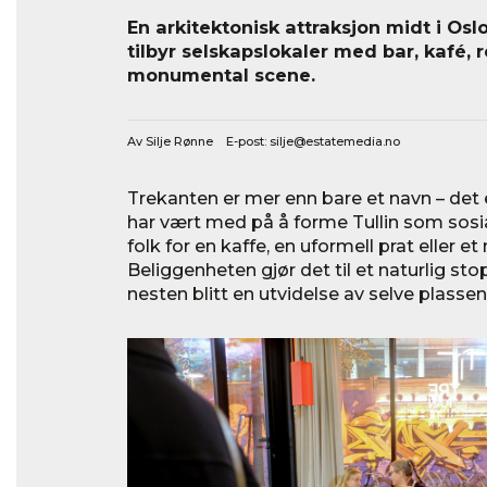
En arkitektonisk attraksjon midt i Os
tilbyr selskapslokaler med bar, kafé, 
monumental scene.
Av Silje Rønne E-post:
silje@estatemedia.no
Trekanten er mer enn bare et navn – det
har vært med på å forme Tullin som sos
folk for en kaffe, en uformell prat eller e
Beliggenheten gjør det til et naturlig st
nesten blitt en utvidelse av selve plassen