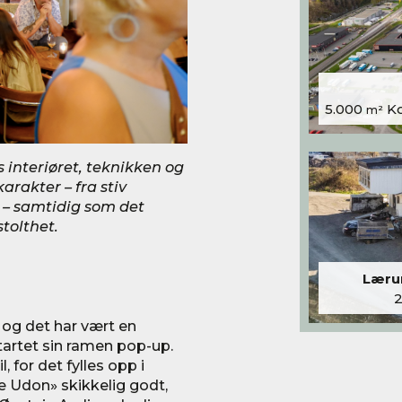
5.000
Kon
m²
s interiøret, teknikken og
arakter – fra stiv
 – samtidig som det
tolthet.
Lærum
 og det har vært en
tartet sin ramen pop-up.
, for det fylles opp i
e Udon» skikkelig godt,