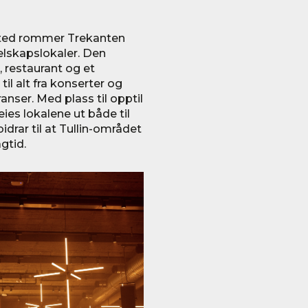
ssted rommer Trekanten
lskapslokaler. Den
, restaurant og et
 alt fra konserter og
ranser. Med plass til opptil
ies lokalene ut både til
idrar til at Tullin-området
gtid.