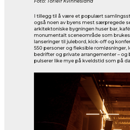
Foto: Torleif Kvinnesland
I tillegg til å være et populært samling
også noen av byens mest særpregede se
arkitektoniske bygningen huser bar, kafé
monumentalt sceneområde som brukes til
lanseringer til julebord, kick-off og konfe
550 personer og fleksible romløsninger, le
bedrifter og private arrangementer – og b
pulserer like mye på kveldstid som på da