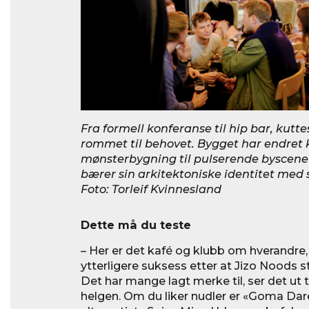
Fra formell konferanse til hip bar, kutte
rommet til behovet. Bygget har endret k
mønsterbygning til pulserende byscene
bærer sin arkitektoniske identitet med s
Foto: Torleif Kvinnesland
Dette må du teste
– Her er det kafé og klubb om hverandre,
ytterligere suksess etter at Jizo Noods s
Det har mange lagt merke til, ser det ut til
helgen. Om du liker nudler er «Goma Dar