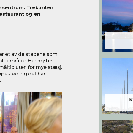
lo sentrum. Trekanten
restaurant og en
 er et av de stedene som
ialt område. Her møtes
t måltid uten for mye stæsj.
oppested, og det har
.
K