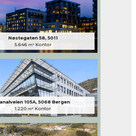
Nøstegaten 58, 5011
5.646
Kontor
m²
analveien 105A, 5068 Bergen
1.220
Kontor
m²