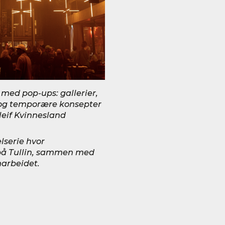
med pop-ups: gallerier,
 og temporære konsepter
rleif Kvinnesland
lserie hvor
på Tullin, sammen med
marbeidet.