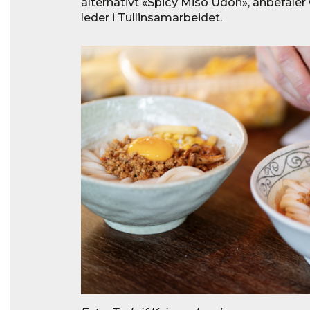
alternativt «Spicy Miso Udon», anbefaler 
leder i Tullinsamarbeidet.