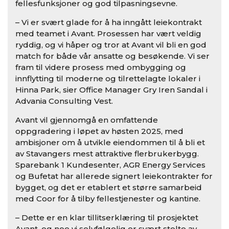
fellesfunksjoner og god tilpasningsevne.
– Vi er svært glade for å ha inngått leiekontrakt
med teamet i Avant. Prosessen har vært veldig
ryddig, og vi håper og tror at Avant vil bli en god
match for både vår ansatte og besøkende. Vi ser
fram til videre prosess med ombygging og
innflytting til moderne og tilrettelagte lokaler i
Hinna Park, sier Office Manager Gry Iren Sandal i
Advania Consulting Vest.
Avant vil gjennomgå en omfattende
oppgradering i løpet av høsten 2025, med
ambisjoner om å utvikle eiendommen til å bli et
av Stavangers mest attraktive flerbrukerbygg.
Sparebank 1 Kundesenter, AGR Energy Services
og Bufetat har allerede signert leiekontrakter for
bygget, og det er etablert et større samarbeid
med Coor for å tilby fellestjenester og kantine.
– Dette er en klar tillitserklæring til prosjektet
Avant, og noe vi selvfølgelig er svært stolte av.