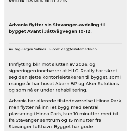
NYHETER
TORSDAG 02. OKTOBER 2025
Advania flytter sin Stavanger-avdeling til
bygget Avant i Jåttvågvegen 10-12.
Av Dag-Jørgen Saltnes E-post:
dag@estatemedia.no
Innflytting blir mot slutten av 2026, og
signeringen innebærer at H.I.G. Realty har sikret
seg den sjette kontorleietakeren til bygget, som i
mange år har huset Akern BP og Aker Solutions
og som nå er under rehabilitering.
Advania har allerede tilstedeværelse i Hinna Park,
men flytter nå inn i et bygg med sentral
plassering i Hinna Park, kun 10 minutter med bil
fra Stavanger sentrum og 15 minutter fra
Stavanger lufthavn. Bygget har gode