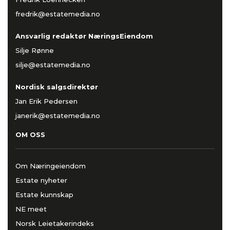
fredrik@estatemedia.no
Ansvarlig redaktør NæringsEiendom
Silje Rønne
silje@estatemedia.no
Nordisk salgsdirektør
Jan Erik Pedersen
janerik@estatemedia.no
OM OSS
Om Næringeiendom
Estate nyheter
Estate kunnskap
NE meet
Norsk Leietakerindeks