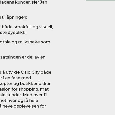
dagens kunder, sier Jan
 til åpningen:
 både smakfull og visuell,
ste øyeblikk.
othie og milkshake som
satsingen er del av en
 å utvikle Oslo City både
r i en fase med
septer og butikker bidrar
nasjon for shopping, mat
kale kunder. Med over 11
het hvor også hele
 å heve opplevelsen for