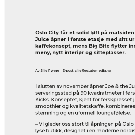
Oslo City får et solid løft på matside
Juice åpner i første etasje med sitt u
kaffekonsept, mens Big Bite flytter in
meny, nytt interiør og sitteplasser.
Av Silje Rønne E-post:
silje@estatemedia.no
I slutten av november åpner Joe & the Jui
serveringssted på 90 kvadratmeter i førs
Kicks. Konseptet, kjent for ferskpresset 
smoothier og kvalitetskaffe, kombineres
stemning og en uformell loungefølelse.
– Vi gleder oss stort til åpningen på Osl
lyse butikk, designet i en moderne nordisk