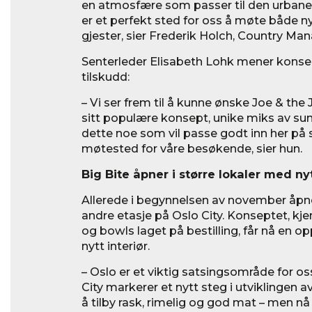
en atmosfære som passer til den urbane 
er et perfekt sted for oss å møte både 
gjester, sier Frederik Holch, Country Man
Senterleder Elisabeth Lohk mener konsept
tilskudd:
– Vi ser frem til å kunne ønske Joe & th
sitt populære konsept, unike miks av sun
dette noe som vil passe godt inn her på s
møtested for våre besøkende, sier hun.
Big Bite åpner i større lokaler med ny
Allerede i begynnelsen av november åpner
andre etasje på Oslo City. Konseptet, kje
og bowls laget på bestilling, får nå en o
nytt interiør.
– Oslo er et viktig satsingsområde for o
City markerer et nytt steg i utviklingen av
å tilby rask, rimelig og god mat – men n