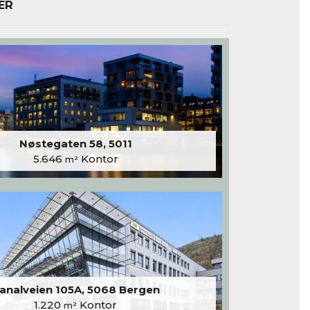
ER
Nøstegaten 58, 5011
5.646
Kontor
m²
analveien 105A, 5068 Bergen
1.220
Kontor
m²