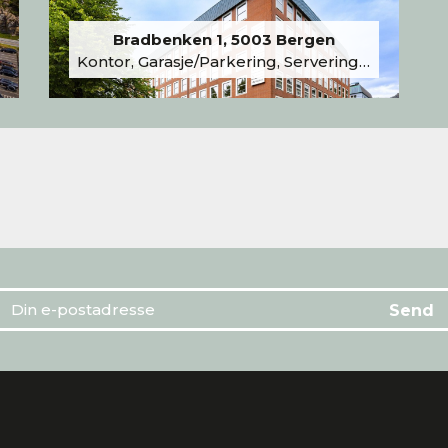
Bradbenken 1, 5003 Bergen
Kontor, Garasje/Parkering, Serveringslokale/Kantine, Undervisning/Arrangement