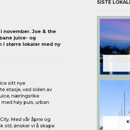
SISTE LOKAL
n i november. Joe & the
rbane juice- og
n i større lokaler med ny
ce sitt nye
te etasje, ved siden av
juice, næringsrike
 med høy puls, urban
o City. Med vår åpne og
K
 stil, ønsker vi å skape