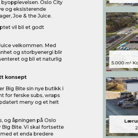
byopplevelsen. Oslo City
nye og eksisterende
ager, Joe & the Juice.
et vil bli et godt
e Juice velkommen. Med
nhet og storbyenergi blir
enteret og bli et naturlig
5.000
Kon
m²
tt konsept
 Big Bite sin nye butikk i
nt for ferske subs, wraps
ppdatert meny og et helt
ss, og åpningen på Oslo
Lærum
 Big Bite. Vi skal fortsette
å med et enda bredere