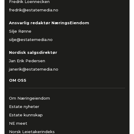
Fredrik Loennecken
fredrik@estatemedia.no
Ansvarlig redaktør NæringsEiendom
Silje Rønne
silje@estatemedia.no
Nordisk salgsdirektør
Jan Erik Pedersen
janerik@estatemedia.no
OM OSS
Om Næringeiendom
Estate nyheter
Estate kunnskap
NE meet
Norsk Leietakerindeks