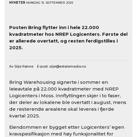
NYHETER
MANDAG 15. SEPTEMBER 2025
Posten Bring flytter inn i hele 22.000
kvadratmeter hos NREP Logicenters. Første del
er allerede overtatt, og resten ferdigstilles i
2025.
Av Silje Rønne E-post:
silje@estatemedia.no
Bring Warehousing signerte i sommer en
leieavtale på 22.000 kvadratmeter med NREP
Logicenters i Moss. Innflyttingen skjer i to faser,
der deler av lokalene ble overtatt i august, mens
de resterende arealene skal leveres i fjerde
kvartal 2025.
Eiendommen er bygget etter Logicenters’ egen
kravspesifikasjon med høy funksjonalitet for