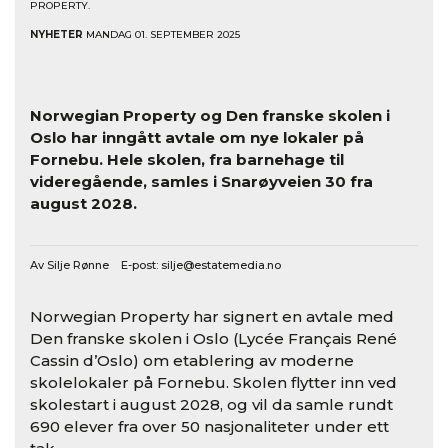
PROPERTY.
NYHETER
MANDAG 01. SEPTEMBER 2025
Norwegian Property og Den franske skolen i
Oslo har inngått avtale om nye lokaler på
Fornebu. Hele skolen, fra barnehage til
videregående, samles i Snarøyveien 30 fra
august 2028.
Av Silje Rønne E-post:
silje@estatemedia.no
Norwegian Property har signert en avtale med
Den franske skolen i Oslo (Lycée Français René
Cassin d’Oslo) om etablering av moderne
skolelokaler på Fornebu. Skolen flytter inn ved
skolestart i august 2028, og vil da samle rundt
690 elever fra over 50 nasjonaliteter under ett