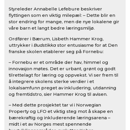
Styreleder Annabelle Lefebure beskriver
flyttingen som en viktig milepæl: – Dette blir en
stor endring for mange, men de nye lokalene gir
våre barn et langt bedre læringsmiljø.
Ordfører i Bærum, Lisbeth Hammer Krog,
uttrykker i
Budstikka
stor entusiasme for at Den
franske skolen etablerer seg på Fornebu:
– Fornebu er et område der hav, himmel og
innovasjon møtes. Det er urbant, grønt og godt
tilrettelagt for læring og oppvekst. Vi ser frem til
å integrere skolens sterke verdier i et
lokalsamfunn preget av inkludering, utdanning
og fremtidstro, sier Hammer Krog til avisen.
– Med dette prosjektet tar vi i Norwegian
Property og LFO et viktig steg mot å skape en
bærekraftig og inkluderende læringsarena –
midt i et av Norges mest spennende