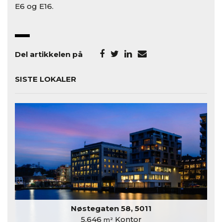
E6 og E16.
Del artikkelen på
SISTE LOKALER
Nøstegaten 58, 5011
5.646
Kontor
m²