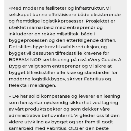
«Med moderne fasiliteter og infrastruktur, vil
selskapet kunne effektivisere både eksisterende
og fremtidige logistikkprosesser. Prosjektet er
utviklet i samarbeid med entreprenør og
inkluderer en rekke miljøtiltak, både i
byggeprosessen og den etterfølgende driften.
Det stilles høye krav til avfallsreduksjon, og
bygget vil dessuten tilfredsstille kravene for
BREEAM NOR-sertifisering på nivå «Very Good». A
Bygg er valgt som entreprenør og vil sikre at
bygget tilfredsstiller alle krav og standarder for
moderne logistikkbygg», skriver Fabritius og
Relekta i meldingen.
– De har solid kompetanse og leverer en løsning
som hensyntar nødvendig sikkerhet ved lagring
av vårt produktspekter og som dekker våre
administrative behov internt. Vi gleder oss til den
videre utvikling av bygget og ser fram til godt
samarbeid med Fabritius. OLG er den beste