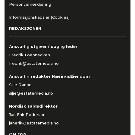
Personvernerklæring
Informasjonskapsler (Cookies)
REDAKSJONEN
Ansvarlig utgiver / daglig leder
Fredrik Loennecken
fredrik@estatemedia.no
Ansvarlig redaktør NæringsEiendom
Silje Rønne
silje@estatemedia.no
Nordisk salgsdirektør
Jan Erik Pedersen
janerik@estatemedia.no
OM OSS