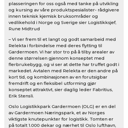
plasseringen for oss også med tanke på utvikling
og kursing av våre produktspesialister- rådgivere
innen teknisk kjemisk bruksområder og
vedlikehold i Norge og Sverige sier Logistikksjef,
Rune Midtrud
– Vi ser frem til et langt og godt samarbeid med
Relekta i forbindelse med deres flytting til
Gardermoen. Vi har stor tro på å tilby arealer av
denne størrelsen gjennom konseptet med
flerbrukebygg, og vi ser at dette har truffet godt i
markedet. Avtalen med Relekta er den andre på
kort tid, og kombinasjonen av en forutsigbar
fremdrift og en fleksibel utforming gjør
konseptet attraktivt, sier daglig leder Fabritius,
Erik Stensli.
Oslo Logistikkpark Gardermoen (OLG) er en del
av Gardermoen Næringspark, et av Norges
viktigste knutepunkter for logistikk. Tomten er
på totalt 1.000 dekar og nærhet til Oslo lufthavn,