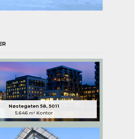
ER
Nøstegaten 58, 5011
5.646
Kontor
m²