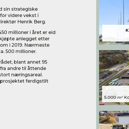
d sin strategiske
for videre vekst i
irektør Henrik Berg.
K
 millioner i året er eid
jøpte anlegget etter
om i 2019. Nærmeste
. 500 millioner.
rådet, blant annet 95
fra andre til åttende
stort næringsareal.
prosjektet ferdigstilt
5.000
Kon
m²