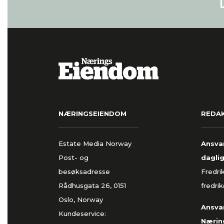
NÆRINGSEIENDOM
REDA
Estate Media Norway
Ansvar
Post- og
daglig
besøksadresse
Fredri
Rådhusgata 26, 0151
fredri
Oslo, Norway
Ansvar
Kundeservice:
Nærin