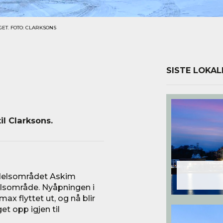
ET. FOTO: CLARKSONS
SISTE LOKAL
il Clarksons.
delsområdet Askim
elsområde. Nyåpningen i
x flyttet ut, og nå blir
et opp igjen til