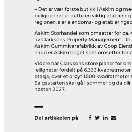
– Det er vær første butikk i Askim og me
beliggenhet er dette en viktig etablering 
regionen, sier eiendoms- og etableringsd
Askim Storhandel som omsetter for ca. 450
av Clarksons Property Management. De k
Askim Gummivarefabrikk av Coop Eiend
nabo er Askimtorget som omsetter for ca
Videre har Clarksons store planer for om
leiligheter fordelt på 6.333 kvadratmeter 
etasje, over et drøyt 1.500 kvadratmeter 
Salgsstarten skal gå i sommer og da blir 
høsten 2027.
Del artikkelen på