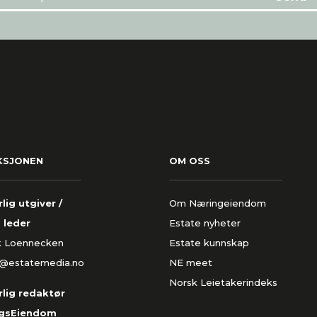
KSJONEN
OM OSS
lig utgiver /
Om Næringeiendom
 leder
Estate nyheter
k Loennecken
Estate kunnskap
k@estatemedia.no
NE meet
Norsk Leietakerindeks
lig redaktør
gsEiendom