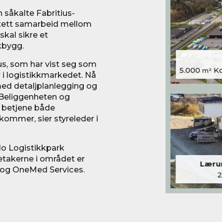
 såkalte Fabritius-
t tett samarbeid mellom
skal sikre et
kbygg.
us, som har vist seg som
5.000
Kon
m²
i logistikkmarkedet. Nå
 med detaljplanlegging og
. Beliggenheten og
 å betjene både
ommer, sier styreleder i
slo Logistikkpark
etakerne i området er
Lærum
g og OneMed Services.