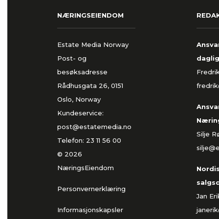
NÆRINGSEIENDOM
REDA
Estate Media Norway
Ansvar
Post- og
daglig
besøksadresse
Fredri
Rådhusgata 26, 0151
fredri
Oslo, Norway
Ansvar
Kundeservice:
Nærin
post@estatemedia.no
Silje 
Telefon:
23 11 56 00
silje@
© 2026
NæringsEiendom
Nordi
salgs
Personvernerklæring
Jan Er
Informasjonskapsler
janeri