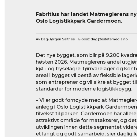
Fabritius har landet Matmeglerens nye
Oslo Logistikkpark Gardermoen.
Av Dag-Jørgen Saltnes E-post:
dag@estatemedia.no
Det nye bygget, som blir på 9.200 kvadrat
høsten 2026. Matmeglerens andel utgjø
kjøl- og fryselagre, tørrvarelager og kon
areal i bygget vil bestå av fleksible lager
som entreprenør og vil sikre at bygget tilf
standarder for moderne logistikkbygg.
– Vi er godt fornøyde med at Matmegleren
anlegg i Oslo Logistikkpark Gardermoen. 
tilvekst til parken. Gardermoen har aller
attraktivt område for mataktører, og det
utviklingen innen dette segmentet videre. 
et langt og godt samarbeid, sier daglig led