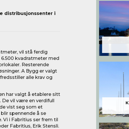
 distribusjonssenter i
meter, vil stå ferdig
r 6.500 kvadratmeter med
torlokaler. Resterende
løsninger. A Bygg er valgt
redsstiller alle krav og
 har valgt å etablere sitt
De vil være en verdifull
K
ede vist seg som et
 blir spennende å se
Vi i Fabritius ser frem til
er Fabritius, Erik Stensli.