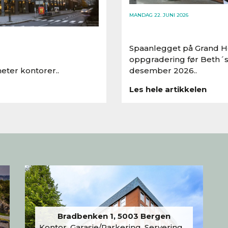
MANDAG 22. JUNI 2026
Spaanlegget på Grand Ho
oppgradering før Beth´s
eter kontorer..
desember 2026..
Les hele artikkelen
Bradbenken 1, 5003 Bergen
Kontor, Garasje/Parkering, Serveringslokale/Kantine, Undervisning/Arrangement