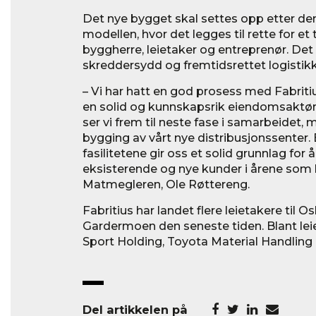
Det nye bygget skal settes opp etter den
modellen, hvor det legges til rette for e
byggherre, leietaker og entreprenør. Det 
skreddersydd og fremtidsrettet logistik
– Vi har hatt en god prosess med Fabriti
en solid og kunnskapsrik eiendomsaktør 
ser vi frem til neste fase i samarbeidet,
bygging av vårt nye distribusjonssenter
fasilitetene gir oss et solid grunnlag for
eksisterende og nye kunder i årene som k
Matmegleren, Ole Røttereng.
Fabritius har landet flere leietakere til O
Gardermoen den seneste tiden. Blant lei
Sport Holding, Toyota Material Handlin
Del artikkelen på