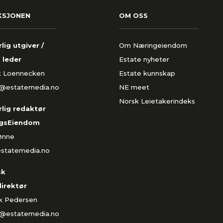
KSJONEN
OM OSS
lig utgiver /
Om Næringeiendom
 leder
Estate nyheter
k Loennecken
Estate kunnskap
k@estatemedia.no
NE meet
Norsk Leietakerindeks
lig redaktør
gsEiendom
Rønne
estatemedia.no
sk
direktør
ik Pedersen
k@estatemedia.no