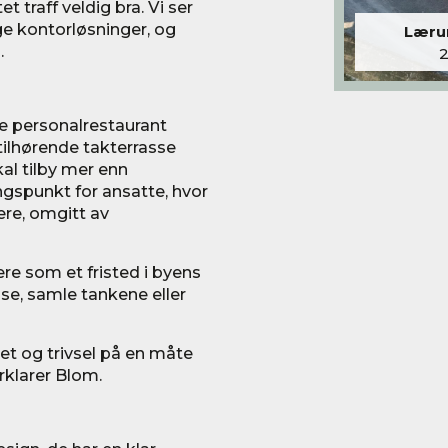
t traff veldig bra. Vi ser
ge kontorløsninger, og
Lærum
.
 personalrestaurant
tilhørende takterrasse
al tilby mer enn
ingspunkt for ansatte, hvor
ære, omgitt av
re som et fristed i byens
se, samle tankene eller
et og trivsel på en måte
rklarer Blom.