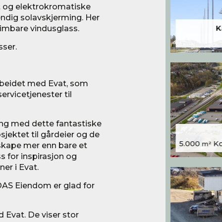
 og elektrokromatiske
endig solavskjerming. Her
 dimbare vindusglass.
K
sser.
arbeidet med Evat, som
ervicetjenester til
gang med dette fantastiske
sjektet til gårdeier og de
5.000
Kon
 skape mer enn bare et
m²
ss for inspirasjon og
er i Evat.
OAS Eiendom er glad for
d Evat. De viser stor