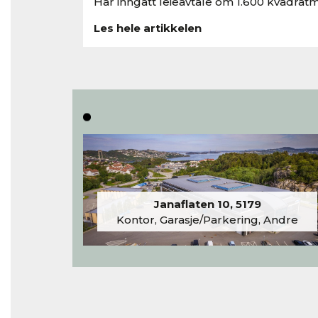
Har inngått leieavtale om 1.600 kvadratm
Les hele artikkelen
Janaflaten 10, 5179
Kontor, Garasje/Parkering, Andre