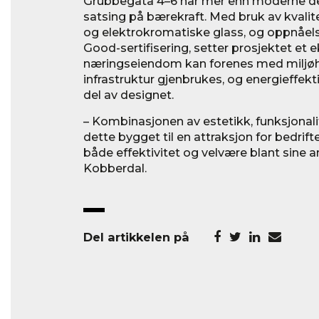
Grubbegata 4–6 har mer enn moderne des
satsing på bærekraft. Med bruk av kvali
og elektrokromatiske glass, og oppnåe
Good-sertifisering, setter prosjektet et
næringseiendom kan forenes med miljøh
infrastruktur gjenbrukes, og energieffekti
del av designet.
– Kombinasjonen av estetikk, funksjonali
dette bygget til en attraksjon for bedri
både effektivitet og velvære blant sine a
Kobberdal.
Del artikkelen på