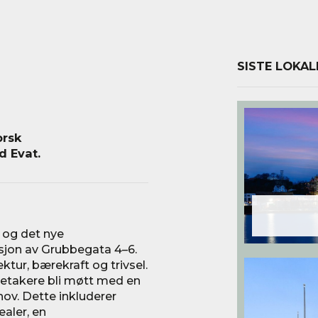
SISTE LOKAL
orsk
 Evat.
t og det nye
asjon av Grubbegata 4–6.
ur, bærekraft og trivsel.
ietakere bli møtt med en
ov. Dette inkluderer
ealer, en