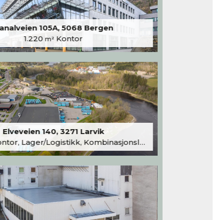
analveien 105A, 5068 Bergen
1.220
Kontor
m²
Elveveien 140, 3271 Larvik
tor, Lager/Logistikk, Kombinasjonslokaler