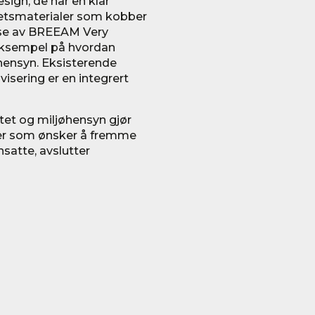
ign, de har en klar
tetsmaterialer som kobber
lse av BREEAM Very
 eksempel på hvordan
ensyn. Eksisterende
visering er en integrert
tet og miljøhensyn gjør
fter som ønsker å fremme
nsatte, avslutter