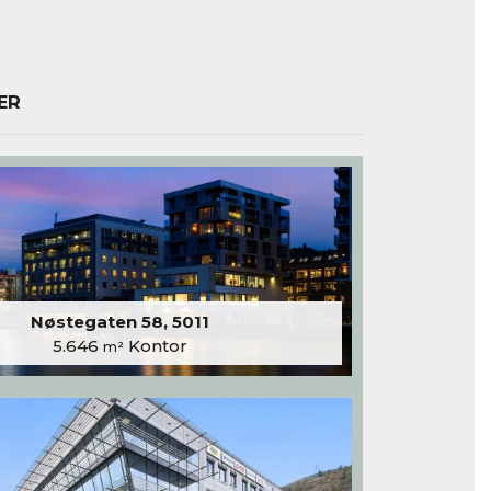
ER
Nøstegaten 58, 5011
5.646
Kontor
m²