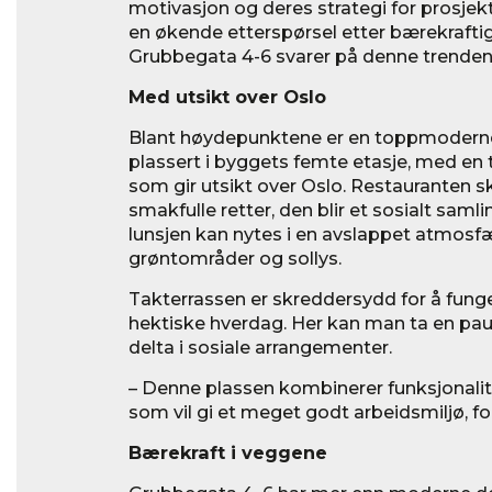
motivasjon og deres strategi for prosjekte
en økende etterspørsel etter bærekrafti
Grubbegata 4-6 svarer på denne trenden
Med utsikt over Oslo
Blant høydepunktene er en toppmoderne
plassert i byggets femte etasje, med en 
som gir utsikt over Oslo. Restauranten sk
smakfulle retter, den blir et sosialt saml
lunsjen kan nytes i en avslappet atmosf
grøntområder og sollys.
Takterrassen er skreddersydd for å funge
hektiske hverdag. Her kan man ta en pau
delta i sosiale arrangementer.
– Denne plassen kombinerer funksjonalit
som vil gi et meget godt arbeidsmiljø, fo
Bærekraft i veggene