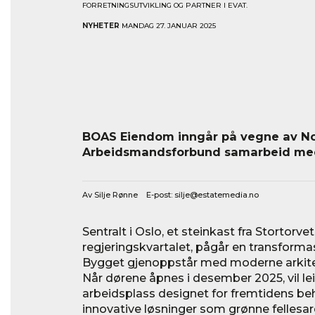
FORRETNINGSUTVIKLING OG PARTNER I EVAT.
NYHETER
MANDAG 27. JANUAR 2025
BOAS Eiendom inngår på vegne av N
Arbeidsmandsforbund samarbeid med
Av Silje Rønne E-post:
silje@estatemedia.no
Sentralt i Oslo, et steinkast fra Stortorve
regjeringskvartalet, pågår en transform
Bygget gjenoppstår med moderne arkitekt
Når dørene åpnes i desember 2025, vil le
arbeidsplass designet for fremtidens beh
innovative løsninger som grønne fellesar