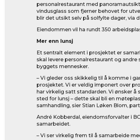
personalrestaurant med panoramautsikt
vindusglass som fjerner behovet for utv
blir det utsikt selv på solfylte dager, via
Eiendommen vil ha rundt 350 arbeidspla
Mer enn lunsj
Et sentralt element i prosjektet er sam
skal levere personalrestaurant og andre s
byggets mennesker.
– Vi gleder oss skikkelig til å komme i 
prosjektet. Vi er veldig imponert over pro
har virkelig satt standarden. Vi ønsker å
sted for lunsj – dette skal bli en møtepla
samhandling, sier Stian Løken Blom, partn
André Kobberdal, eiendomsforvalter i B
samarbeidet.
– Vi ser virkelig frem til å samarbeide me