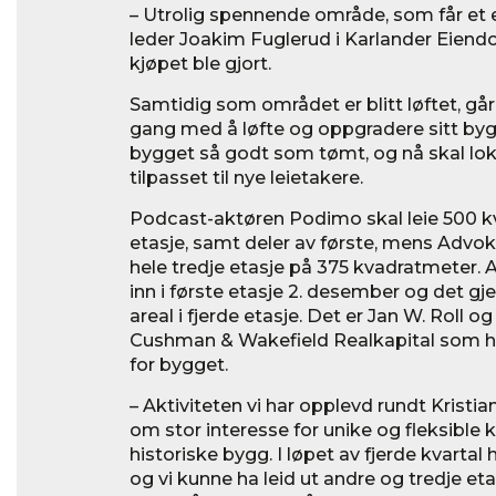
– Utrolig spennende område, som får et e
leder Joakim Fuglerud i Karlander Eiend
kjøpet ble gjort.
Samtidig som området er blitt løftet, gå
gang med å løfte og oppgradere sitt bygg
bygget så godt som tømt, og nå skal lo
tilpasset til nye leietakere.
Podcast-aktøren Podimo skal leie 500 k
etasje, samt deler av første, mens Advoka
hele tredje etasje på 375 kvadratmeter. A
inn i første etasje 2. desember og det gj
areal i fjerde etasje. Det er Jan W. Roll o
Cushman & Wakefield Realkapital som ha
for bygget.
– Aktiviteten vi har opplevd rundt Kristi
om stor interesse for unike og fleksible 
historiske bygg. I løpet av fjerde kvartal
og vi kunne ha leid ut andre og tredje etas