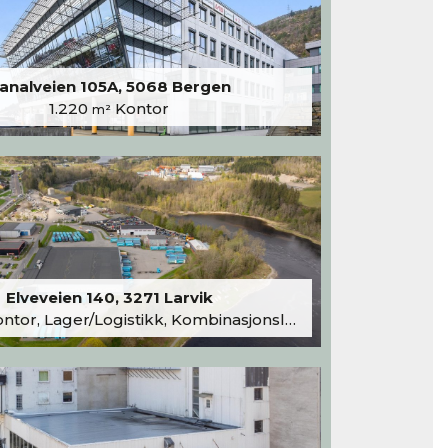
analveien 105A, 5068 Bergen
1.220
Kontor
m²
Elveveien 140, 3271 Larvik
tor, Lager/Logistikk, Kombinasjonslokaler