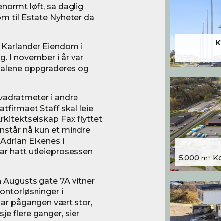
normt løft, sa daglig
om til Estate Nyheter da
K
r Karlander Eiendom i
. I november i år var
kalene oppgraderes og
vadratmeter i andre
tfirmaet Staff skal leie
rkitektselskap Fax flyttet
enstår nå kun et mindre
g Adrian Eikenes i
r hatt utleieprosessen
5.000
Kon
m²
an Augusts gate 7A vitner
kontorløsninger i
 har pågangen vært stor,
je flere ganger, sier