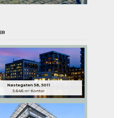
ER
Nøstegaten 58, 5011
5.646
Kontor
m²