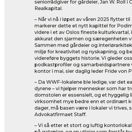
seniorrådgiver for gårdeier, Jan W. Roll
Realkapital.
– Når vi nå i løpet av våren 2025 flytter ti
markerer dette et nytt kapittel for Podim
videre i et av Oslos fineste kulturkvartal
akkurat den sjarmen og særegenheten vi v
Sammen med gårdeier og interiørarkitek
miljø for kreativitet og nyskapning, og b
videreføre byggets historie. Vi gleder oss
podkastprofiler og samarbeidspartnere 
kontor i mai, sier daglig leder Fride von 
– Da WWF-lokalene ble ledige, var det 
dyrene – vi hjelper mennesker som har trøb
domstolen er essensielt, og et hyggelig li
virksomhet mye bedre enn et ordinært 
dager, må basen være i lokaler vi trives, s
Advokatfirmaet Staff.
– Vi så etter et stort og luftig kontorl
på gateplan, og en utleier som forstår h