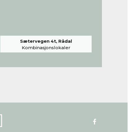
Sætervegen 4t, Rådal
Kombinasjonslokaler