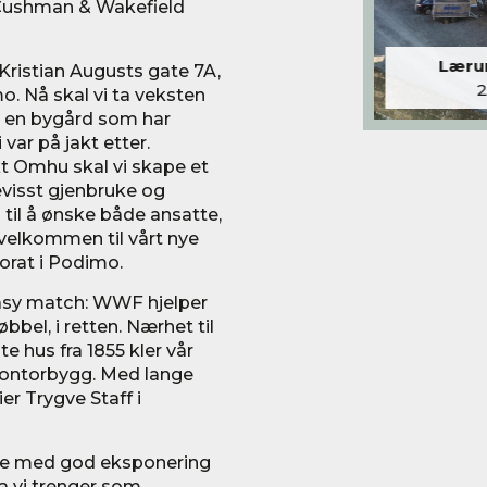
 i Cushman & Wakefield
Lærum
l Kristian Augusts gate 7A,
o. Nå skal vi ta veksten
, i en bygård som har
ar på jakt etter.
t Omhu skal vi skape et
evisst gjenbruke og
 til å ønske både ansatte,
velkommen til vårt nye
Porat i Podimo.
easy match: WWF hjelper
bel, i retten. Nærhet til
te hus fra 1855 kler vår
kontorbygg. Med lange
ier Trygve Staff i
okale med god eksponering
va vi trenger som