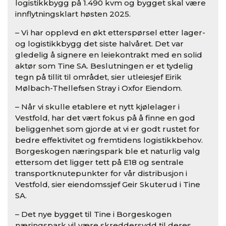
logistikkbygg på 1.490 kvm og bygget skal være
innflytningsklart høsten 2025.
– Vi har opplevd en økt etterspørsel etter lager-
og logistikkbygg det siste halvåret. Det var
gledelig å signere en leiekontrakt med en solid
aktør som Tine SA. Beslutningen er et tydelig
tegn på tillit til området, sier utleiesjef Eirik
Mølbach-Thellefsen Stray i Oxfor Eiendom.
– Når vi skulle etablere et nytt kjølelager i
Vestfold, har det vært fokus på å finne en god
beliggenhet som gjorde at vi er godt rustet for
bedre effektivitet og fremtidens logistikkbehov.
Borgeskogen næringspark ble et naturlig valg
ettersom det ligger tett på E18 og sentrale
transportknutepunkter for vår distribusjon i
Vestfold, sier eiendomssjef Geir Skuterud i Tine
SA.
– Det nye bygget til Tine i Borgeskogen
næringspark vil være skreddersydd til deres