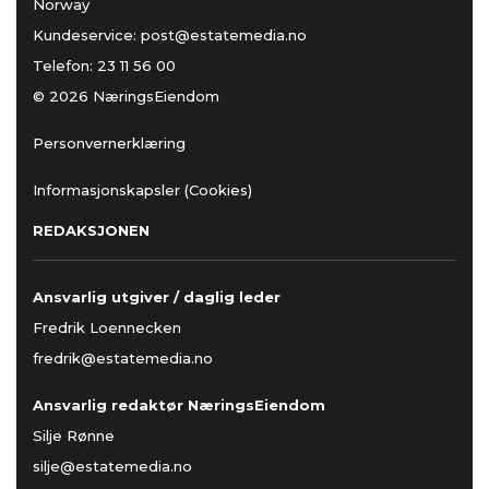
Norway
Kundeservice:
post@estatemedia.no
Telefon:
23 11 56 00
© 2026 NæringsEiendom
Personvernerklæring
Informasjonskapsler (Cookies)
REDAKSJONEN
Ansvarlig utgiver / daglig leder
Fredrik Loennecken
fredrik@estatemedia.no
Ansvarlig redaktør NæringsEiendom
Silje Rønne
silje@estatemedia.no