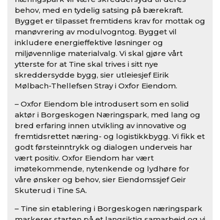
behov, med en tydelig satsing på bærekraft.
Bygget er tilpasset fremtidens krav for mottak og
manøvrering av modulvogntog. Bygget vil
inkludere energieffektive løsninger og
miljøvennlige materialvalg. Vi skal gjøre vårt
ytterste for at Tine skal trives i sitt nye
skreddersydde bygg, sier utleiesjef Eirik
Mølbach-Thellefsen Stray i Oxfor Eiendom.
– Oxfor Eiendom ble introdusert som en solid
aktør i Borgeskogen Næringspark, med lang og
bred erfaring innen utvikling av innovative og
fremtidsrettet næring- og logistikkbygg. Vi fikk et
godt førsteinntrykk og dialogen underveis har
vært positiv. Oxfor Eiendom har vært
imøtekommende, nytenkende og lydhøre for
våre ønsker og behov, sier Eiendomssjef Geir
Skuterud i Tine SA.
– Tine sin etablering i Borgeskogen næringspark
markerer starten på et langsiktig samarbeid og vi