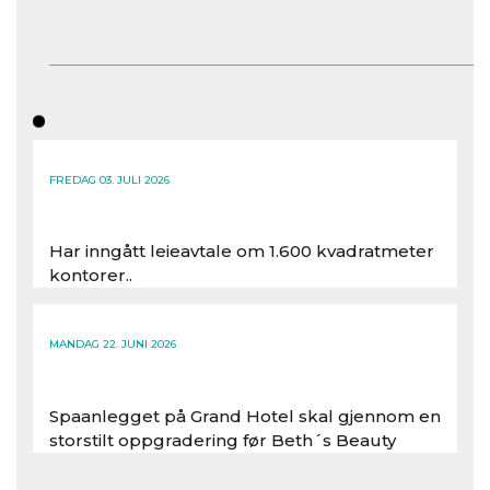
FREDAG 03. JULI 2026
Har inngått leieavtale om 1.600 kvadratmeter
kontorer..
Les hele artikkelen
MANDAG 22. JUNI 2026
Spaanlegget på Grand Hotel skal gjennom en
storstilt oppgradering før Beth´s Beauty
inntar 450 kvadratmeter i desember 2026..