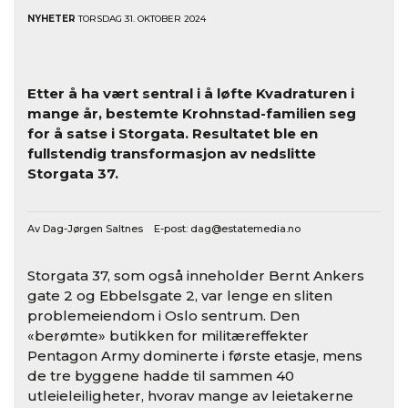
NYHETER
TORSDAG 31. OKTOBER 2024
Etter å ha vært sentral i å løfte Kvadraturen i
mange år, bestemte Krohnstad-familien seg
for å satse i Storgata. Resultatet ble en
fullstendig transformasjon av nedslitte
Storgata 37.
Av Dag-Jørgen Saltnes E-post:
dag@estatemedia.no
Storgata 37, som også inneholder Bernt Ankers
gate 2 og Ebbelsgate 2, var lenge en sliten
problemeiendom i Oslo sentrum. Den
«berømte» butikken for militæreffekter
Pentagon Army dominerte i første etasje, mens
de tre byggene hadde til sammen 40
utleieleiligheter, hvorav mange av leietakerne