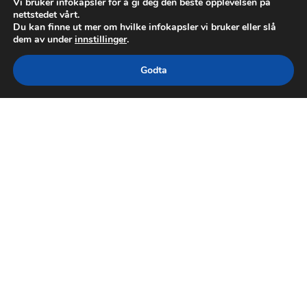
Vi bruker infokapsler for å gi deg den beste opplevelsen på
nettstedet vårt.
Du kan finne ut mer om hvilke infokapsler vi bruker eller slå
dem av under
innstillinger
.
Godta