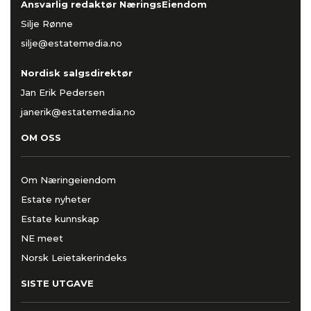
Ansvarlig redaktør NæringsEiendom
Silje Rønne
silje@estatemedia.no
Nordisk salgsdirektør
Jan Erik Pedersen
janerik@estatemedia.no
OM OSS
Om Næringeiendom
Estate nyheter
Estate kunnskap
NE meet
Norsk Leietakerindeks
SISTE UTGAVE