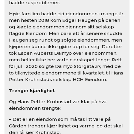
hadde rusproblemer.
Høie-familien hadde eid eiendommen i mange år,
men høsten 2018 kom Edgar Haugen på banen
og kjøpte eiendommen gjennom sitt selskap
Ragde Eiendom. Men bare ett år senere snudde
Haugen seg rundt og solgte eiendommen, men
kjøperen kunne ikke gjøre opp for seg. Deretter
tok Espen Auberts Daimyo over eiendommen,
men heller ikke her varte eierskapet lenge. Rett
før jul i 2020 solgte Daimyo Storgata 37, med de
to tilknyttede eiendommene til kvartalet, til Hans
Petter Krohnstads selskap HCH Eiendom.
Trenger kjærlighet
Og Hans Petter Krohnstad var klar på hva
eiendommen trengte:
– Det er en eiendom som må tas litt vare på.
Gården trenger kjærlighet og varme, og det skal
den få, sier Krohnstad.