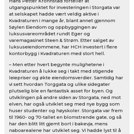
Hans Petter Krohnstad forteller at
utgangspunktet for investeringen i Storgata var
at selskapet hadde vært veldig aktive i
Kvadraturen i mange år, blant annet gjennom
Søylen Eiendom og oppbyggingen av
luksusvareområdet rundt Eger og
varemagasinet Steen & Strøm. Etter salget av
luksuseiendommene, har HCH investert i flere
kontorbygg i Kvadraturen med stort hell.
– Men etter hvert begynte mulighetene i
Kvadraturen å lukke seg i takt med stigende
leiepriser og økte eiendomsverdier. Samtidig har
vi sett hvordan Torggata og ulike sidegater
plutselig ble en fantastisk asset for byen. Og
utviklingen på andre siden av Storgata, ned mot
elven, har også utviklet seg med nye bygg som
huser studenter og høyskoler. Storgata var frem
til 1960- og 70-tallet en blomstrende gate, og så
har den blitt litt gjemt bort i bakevja, mens
naboarealene har utviklet seg. Vi hadde lyst til å