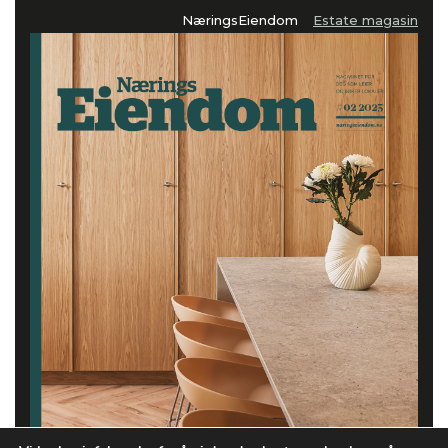
NæringsEiendom
Estate magasin