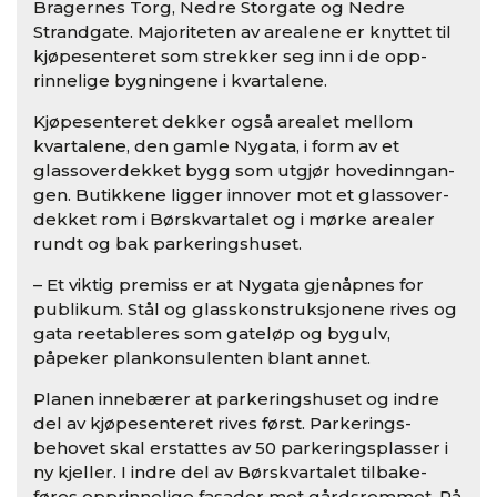
Bragernes Torg, Nedre Storgate og Nedre
Strandgate. Majoriteten av arealene er knyttet til
kjøpesenteret som strekker seg inn i de opp­
rinnelige bygningene i kvartalene.
Kjøpesenteret dekker også arealet mellom
kvartalene, den gamle Nygata, i form av et
glassoverdekket bygg som utgjør hovedinngan­
gen. Butikkene ligger innover mot et glassover­
dekket rom i Børskvartalet og i mørke arealer
rundt og bak parkeringshuset.
– Et viktig premiss er at Nygata gjenåpnes for
publikum. Stål­ og glasskonstruksjonene rives og
gata reetableres som gateløp og bygulv,
påpeker plankonsulenten blant annet.
Planen innebærer at parkeringshuset og indre
del av kjøpesenteret rives først. Parkerings­
behovet skal erstattes av 50 parkeringsplasser i
ny kjeller. I indre del av Børskvartalet tilbake­
føres opprinnelige fasader mot gårdsrommet. På