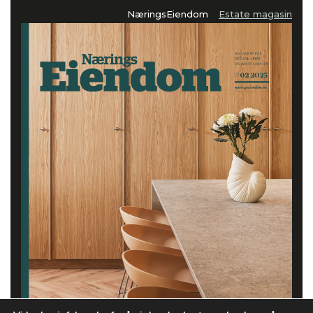
NæringsEiendom
Estate magasin