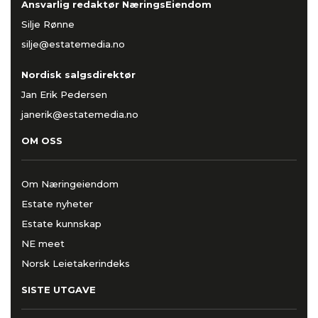
Ansvarlig redaktør NæringsEiendom
Silje Rønne
silje@estatemedia.no
Nordisk salgsdirektør
Jan Erik Pedersen
janerik@estatemedia.no
OM OSS
Om Næringeiendom
Estate nyheter
Estate kunnskap
NE meet
Norsk Leietakerindeks
SISTE UTGAVE