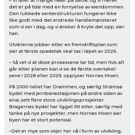
– Vi føler at mange heier på dette, og vi mener
det er på tide med en fornyelse av eiendom­men.
Den lukkede senterstrukturen fungerer ikke
like godt med det endrede handlemønsteret
som vi ser i dag, og vi ønsker å bryte det opp, sier
han.
Utviklerne jobber etter en fremdriftsplan som
sier at første spadetak skal tas i løpet av 2026.
– Så vet vi at disse prosessene tar tid, men hvis alt
går etter planen kan vi se de første overtakel­
sene i 2028 eller 2029, opplyser Nornes­ Moen.
På 2000­-tallet har Drammen, og særlig Strømsø
bydel med jernbanestasjonen på andre siden av
elva, sett flere store utviklings­prosjekter.
Bragernes bydel har ligget litt etter, særlig med
tanke på nye prosjekter, men Nornes­ Moen sier
byen har et stort potensial.
–Det er mye som skjer her nå i form av utvikling,