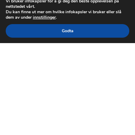
Vi bruker infokapsler for å gi deg den beste opplevelsen på
nettstedet vårt.
Du kan finne ut mer om hvilke infokapsler vi bruker eller slå
dem av under
innstillinger
.
Godta