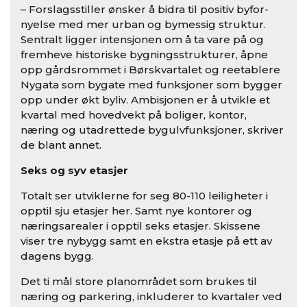
– Forslagsstiller ønsker å bidra til positiv byfor­
nyelse med mer urban og bymessig struktur.
Sentralt ligger intensjonen om å ta vare på og
fremheve historiske bygningsstrukturer, åpne
opp gårdsrommet i Børskvartalet og reetablere
Nygata som bygate med funksjoner som bygger
opp under økt byliv. Ambisjonen er å utvikle et
kvartal med hovedvekt på boliger, kontor,
næring og utadrettede bygulvfunksjoner, skriver
de blant annet.
Seks og syv etasjer
Totalt ser utviklerne for seg 80­-110 leiligheter i
opptil sju etasjer her. Samt nye kontorer og
næringsarealer i opptil seks etasjer. Skissene
viser tre nybygg samt en ekstra etasje på ett av
dagens bygg.
Det ti mål store planområdet som brukes til
næring og parkering, inkluderer to kvartaler ved