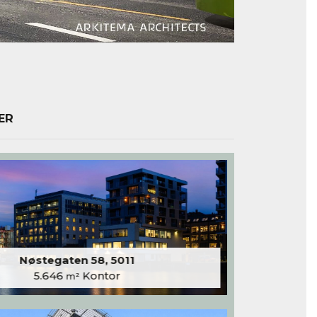
ER
Nøstegaten 58, 5011
5.646
Kontor
m²