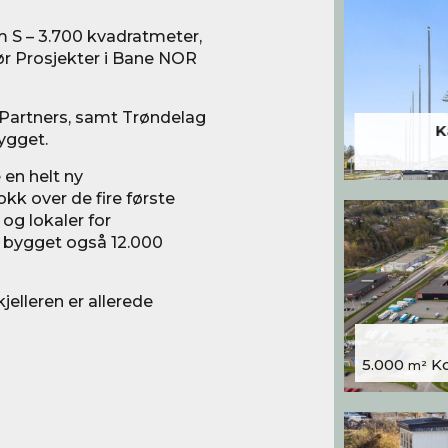
m S – 3.700 kvadratmeter,
ør Prosjekter i Bane NOR
& Partners, samt Trøndelag
K
ygget.
en helt ny
kk over de fire første
 og lokaler for
år bygget også 12.000
jelleren er allerede
5.000
Kon
m²