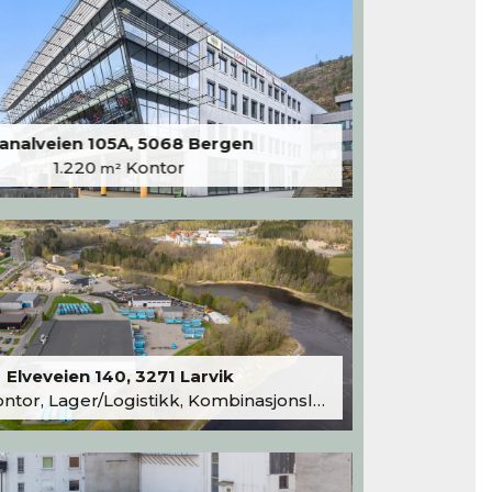
analveien 105A, 5068 Bergen
1.220
Kontor
m²
Elveveien 140, 3271 Larvik
tor, Lager/Logistikk, Kombinasjonslokaler