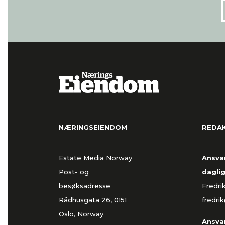
NÆRINGSEIENDOM
REDA
Estate Media Norway
Ansvar
Post- og
daglig
besøksadresse
Fredri
Rådhusgata 26, 0151
fredri
Oslo, Norway
Ansvar