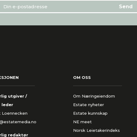
KSJONEN
OM OSS
lig utgiver /
Om Næringeiendom
 leder
Estate nyheter
k Loennecken
Estate kunnskap
k@estatemedia.no
NE meet
Norsk Leietakerindeks
lig redaktør