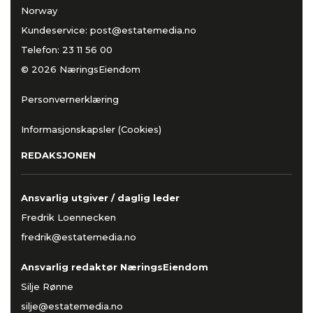
Norway
Kundeservice:
post@estatemedia.no
Telefon:
23 11 56 00
© 2026 NæringsEiendom
Personvernerklæring
Informasjonskapsler (Cookies)
REDAKSJONEN
Ansvarlig utgiver / daglig leder
Fredrik Loennecken
fredrik@estatemedia.no
Ansvarlig redaktør NæringsEiendom
Silje Rønne
silje@estatemedia.no