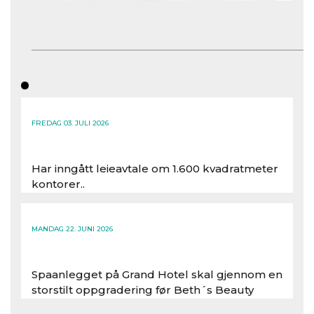
FREDAG 03. JULI 2026
Har inngått leieavtale om 1.600 kvadratmeter
kontorer..
Les hele artikkelen
MANDAG 22. JUNI 2026
Spaanlegget på Grand Hotel skal gjennom en
storstilt oppgradering før Beth´s Beauty
inntar 450 kvadratmeter i desember 2026..