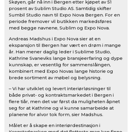
Skøyen, går nå inn i Bergen etter kjøpet av 51
prosent av Sublim Studio AS. Samtidig skifter
Sumbil Studio navn til Expo Nova Bergen. For en
periode fremover vil butikken markedsføres
med begge navnene, Sublim og Expo Nova.
Andreas Madshus i Expo Nova sier at en
ekspansjon til Bergen har vært en drøm i mange
år. Han mener daglig leder i Sublime Studio,
Kathrine Svaneviks lange bransjeerfaring og dype
kunnskap, er vesentlig for sammenslåingen,
kombinert med Expo Novas lange historie og
brede sortiment av møbel og belysning.
– Vi har utviklet og levert interiørløsninger til
både privat- og kontraktsmarkedet i Bergen i
flere tiår, men det var først da muligheten åpnet
seg for at Kathrine og vi kunne samarbeide at
planene for alvor tok form, sier Madshus.
Målet er å skape en interiørdestinasjon i
Kronstadparken med det flotteste man kan finne