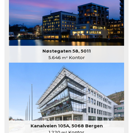
Nøstegaten 58, 5011
5.646
Kontor
m²
Kanalveien 105A, 5068 Bergen
1.220
Kontor
m²