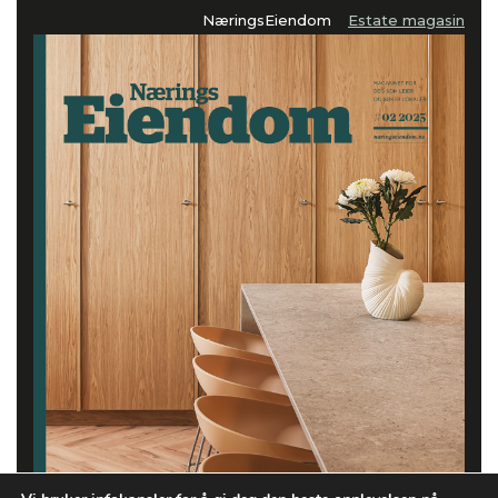
NæringsEiendom
Estate magasin