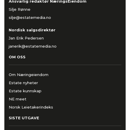
Ansvarlig redaktør NæringsEiendom
Silje Rønne
silje@estatemedia.no
Nordisk salgsdirektør
Jan Erik Pedersen
janerik@estatemedia.no
OM OSS
Om Næringeiendom
Estate nyheter
Estate kunnskap
NE meet
Norsk Leietakerindeks
SISTE UTGAVE