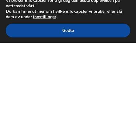
Vi bruker infokapsler for å gi deg den beste opplevelsen på
nettstedet vårt.
Du kan finne ut mer om hvilke infokapsler vi bruker eller slå
dem av under
innstillinger
.
Godta