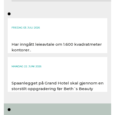
FREDAG 03. JULI 2026
Har inngått leieavtale om 1.600 kvadratmeter
kontorer..
Les hele artikkelen
MANDAG 22. JUNI 2026
Spaanlegget på Grand Hotel skal gjennom en
storstilt oppgradering før Beth´s Beauty
inntar 450 kvadratmeter i desember 2026..
Les hele artikkelen