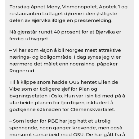
Torsdag åpnet Meny, Vinmonopolet, Apotek 1 og
restauranten Lutlaget dørene i den østligste
delen av Bjørvika ifølge en pressemelding.
Nå gjenstår rundt 40 prosent for at Bjørvika er
ferdig utbygget.
– Vi har som visjon å bli Norges mest attraktive
nærings- og boligområde. I dag synes jeg vi er
nærmere det målet enn noensinne, påpeker
Rognerud.
Til å klippe snora hadde OUS hentet Ellen de
Vibe som er tidligere sjef for Plan og
bygningsetaten i Oslo. Hun var i sin tid med på å
utarbeide planen for fjordbyen, inkludert å
godkjenne søknaden for Clemenskvartalet.
– Som leder for PBE har jeg hatt et utrolig
spennende, noen ganger krevende, men også
morsomt samarbeid med OSU. De har gått fra å