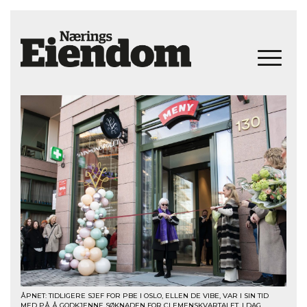
ÅPNET: TIDLIGERE SJEF FOR PBE I OSLO, ELLEN DE VIBE, VAR I SIN TID
MED PÅ Å GODKJENNE SØKNADEN FOR CLEMENSKVARTALET. I DAG