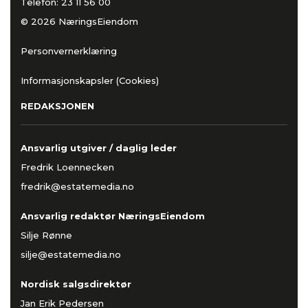
Telefon:
23 11 56 00
© 2026 NæringsEiendom
Personvernerklæring
Informasjonskapsler (Cookies)
REDAKSJONEN
Ansvarlig utgiver / daglig leder
Fredrik Loennecken
fredrik@estatemedia.no
Ansvarlig redaktør NæringsEiendom
Silje Rønne
silje@estatemedia.no
Nordisk salgsdirektør
Jan Erik Pedersen