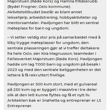
Majorstuen (Røde Kors) og Hamna fritidsklubb
(Bydel Frogner, Oslo kommune).
Aktivitetstilbudet består av blant annet
leksehjelp, arbeidstrening, hobbyaktiviteter og
mentorsamtaler. Paviljongen har blitt en sentral
møteplass for barn og ungdom.
– Vi setter veldig stor pris på samarbeidet med å
tilby trygge møteplasser for ungdom, den
sentrale plasseringen gjør at vi treffer deltakere
fra hele Oslo, sier Kira Magnusson, teamleder i
Fellesverket Majorstuen (Røde Kors). Paviljongen
hadde om lag 7.000 barn og ungdom på besøk i
2023 og med den sentrale beliggenheten er det
lettere å få rekruttert frivillige.
Paviljongen er 500 kvm stort, med et gulvareal
på 250 kvm og er bygget i massivtre i tre deler
slik at den lett kunne flyttes og få et nytt liv.
Arkitekten bak er Snøhetta og entreprenør er LS
Entreprenør.