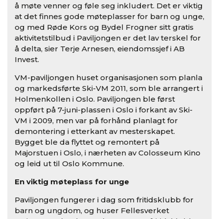
å møte venner og føle seg inkludert. Det er viktig
at det finnes gode møteplasser for barn og unge,
og med Røde Kors og Bydel Frogner sitt gratis
aktivitetstilbud i Paviljongen er det lav terskel for
å delta, sier Terje Arnesen, eiendomssjef i AB
Invest.
VM-paviljongen huset organisasjonen som planla
og markedsførte Ski-VM 2011, som ble arrangert i
Holmenkollen i Oslo. Paviljongen ble først
oppført på 7-juni-plassen i Oslo i forkant av Ski-
VM i 2009, men var på forhånd planlagt for
demontering i etterkant av mesterskapet.
Bygget ble da flyttet og remontert på
Majorstuen i Oslo, i nærheten av Colosseum Kino
og leid ut til Oslo Kommune.
En viktig møteplass for unge
Paviljongen fungerer i dag som fritidsklubb for
barn og ungdom, og huser Fellesverket