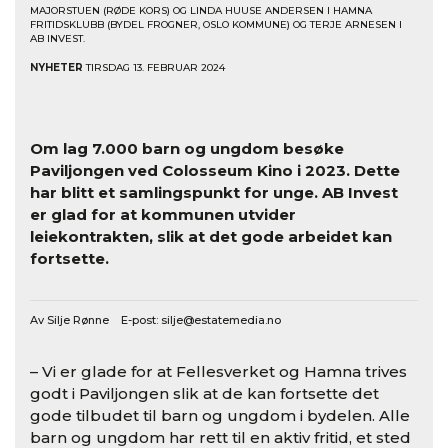
MAJORSTUEN (RØDE KORS) OG LINDA HUUSE ANDERSEN I HAMNA
FRITIDSKLUBB (BYDEL FROGNER, OSLO KOMMUNE) OG TERJE ARNESEN I
AB INVEST.
NYHETER
TIRSDAG 13. FEBRUAR 2024
Om lag 7.000 barn og ungdom besøke
Paviljongen ved Colosseum Kino i 2023. Dette
har blitt et samlingspunkt for unge. AB Invest
er glad for at kommunen utvider
leiekontrakten, slik at det gode arbeidet kan
fortsette.
Av Silje Rønne E-post:
silje@estatemedia.no
– Vi er glade for at Fellesverket og Hamna trives
godt i Paviljongen slik at de kan fortsette det
gode tilbudet til barn og ungdom i bydelen. Alle
barn og ungdom har rett til en aktiv fritid, et sted