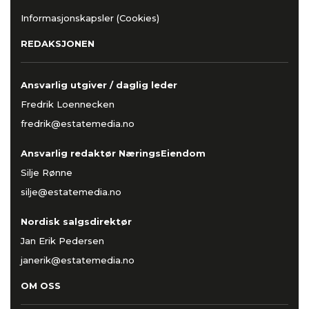
Informasjonskapsler (Cookies)
REDAKSJONEN
Ansvarlig utgiver / daglig leder
Fredrik Loennecken
fredrik@estatemedia.no
Ansvarlig redaktør NæringsEiendom
Silje Rønne
silje@estatemedia.no
Nordisk salgsdirektør
Jan Erik Pedersen
janerik@estatemedia.no
OM OSS