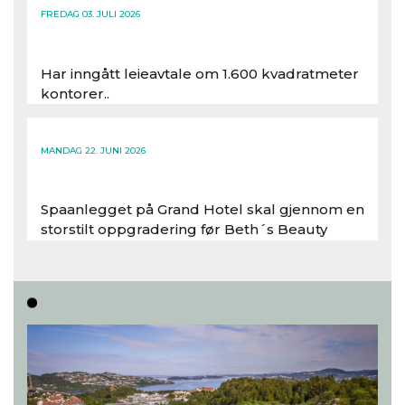
FREDAG 03. JULI 2026
Har inngått leieavtale om 1.600 kvadratmeter
kontorer..
Les hele artikkelen
MANDAG 22. JUNI 2026
Spaanlegget på Grand Hotel skal gjennom en
storstilt oppgradering før Beth´s Beauty
inntar 450 kvadratmeter i desember 2026..
Les hele artikkelen