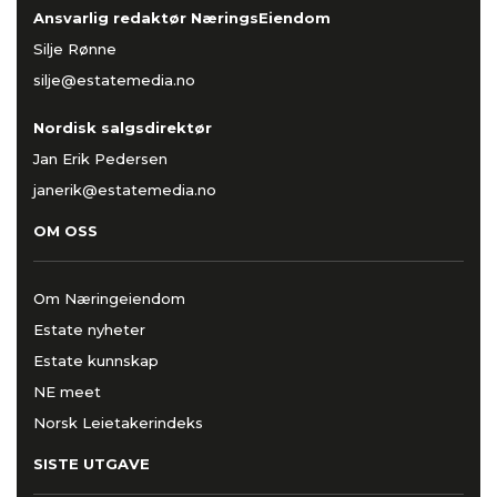
Ansvarlig redaktør NæringsEiendom
Silje Rønne
silje@estatemedia.no
Nordisk salgsdirektør
Jan Erik Pedersen
janerik@estatemedia.no
OM OSS
Om Næringeiendom
Estate nyheter
Estate kunnskap
NE meet
Norsk Leietakerindeks
SISTE UTGAVE