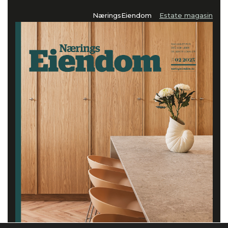
NæringsEiendom
Estate magasin