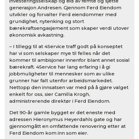
investeringsselskap og eid av femte og sjette
generasjon Andresen. Gjennom Ferd Eiendom
utvikler og forvalter Ferd eiendommer med
grundighet, nytenking og stort
bærekraftsengasjement som skaper verdi utover
økonomisk avkastning.
– I tillegg til at 4Service traff godt på konseptet
har vi som selskaper mye til felles når det
kommer til ambisjoner innenfor blant annet sosial
bærekraft. 4Service har lang erfaring i å gi
jobbmuligheter til mennesker som av ulike
grunner har falt utenfor arbeidsmarkedet.
Nettopp den innsatsen var med på å gjøre valget
enkelt for oss, sier Camilla Krogh,
administrerende direktør i Ferd Eiendom.
Det 90-år gamle bygget er det eneste med
adressen Hieronymus Heyerdahls gate og har
gjennomgått en omfattende renovering etter at
Ferd Eiendom kom inn som eier.