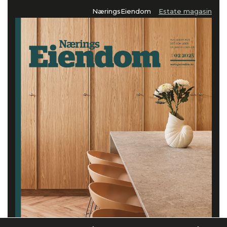
NæringsEiendom
Estate magasin