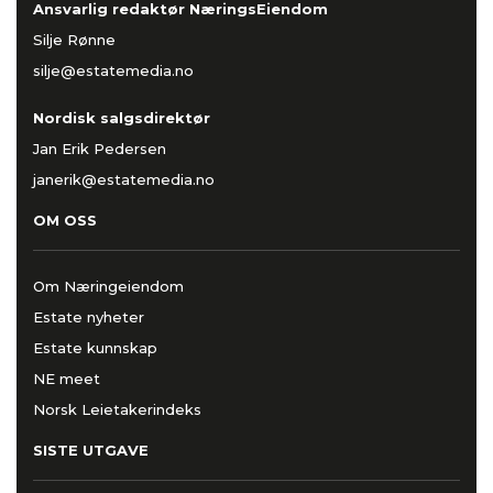
Ansvarlig redaktør NæringsEiendom
Silje Rønne
silje@estatemedia.no
Nordisk salgsdirektør
Jan Erik Pedersen
janerik@estatemedia.no
OM OSS
Om Næringeiendom
Estate nyheter
Estate kunnskap
NE meet
Norsk Leietakerindeks
SISTE UTGAVE