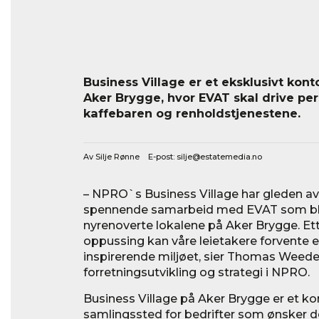
Business Village er et eksklusivt kont
Aker Brygge, hvor EVAT skal drive pe
kaffebaren og renholdstjenestene.
Av Silje Rønne E-post:
silje@estatemedia.no
– NPRO`s Business Village har gleden av
spennende samarbeid med EVAT som blir 
nyrenoverte lokalene på Aker Brygge. E
oppussing kan våre leietakere forvente et
inspirerende miljøet, sier Thomas Weede
forretningsutvikling og strategi i NPRO.
Business Village på Aker Brygge er et ko
samlingssted for bedrifter som ønsker det