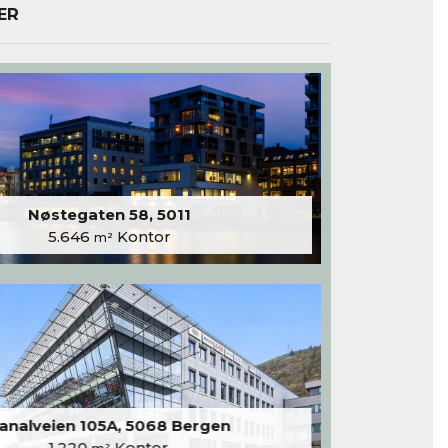
ER
Nøstegaten 58, 5011
5.646
Kontor
m²
analveien 105A, 5068 Bergen
1.220
Kontor