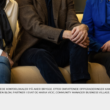
SEDE KONTORLOKALER PÅ AKER BRYGGE. ETTER OMFATTENDE OPPGRADERINGER KAN LE
ØKEN BLOM, PARTNER I EVAT OG MARIA VICIC, COMMUNITY MANAGER BUSINESS VILLAGE