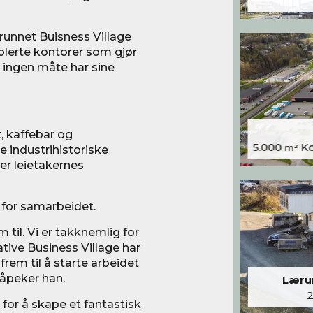
runnet Buisness Village
øblerte kontorer som gjør
å ingen måte har sine
, kaffebar og
5.000
Kon
te industrihistoriske
m²
er leietakernes
 for samarbeidet.
m til. Vi er takknemlig for
ive Business Village har
rem til å starte arbeidet
påpeker han.
Lærum
 for å skape et fantastisk