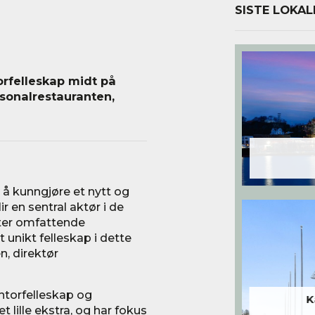
SISTE LOKAL
orfelleskap midt på
rsonalrestauranten,
 å kunngjøre et nytt og
en sentral aktør i de
tter omfattende
 unikt felleskap i dette
n, direktør
ntorfelleskap og
K
 lille ekstra, og har fokus