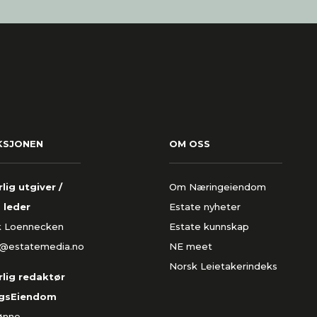
KSJONEN
OM OSS
lig utgiver /
Om Næringeiendom
 leder
Estate nyheter
k Loennecken
Estate kunnskap
k@estatemedia.no
NE meet
Norsk Leietakerindeks
lig redaktør
gsEiendom
Rønne