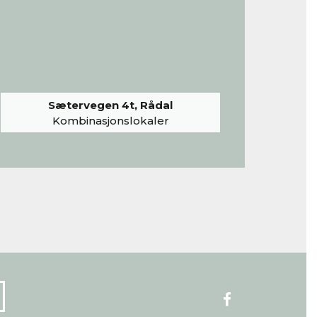
Sætervegen 4t, Rådal
Kombinasjonslokaler