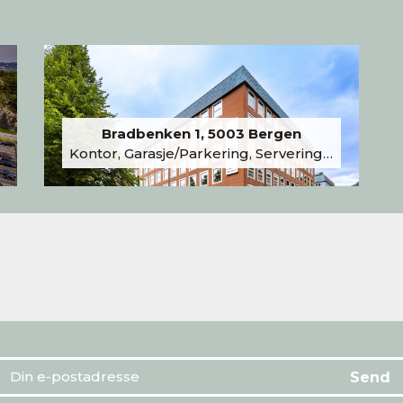
Bradbenken 1, 5003 Bergen
Kontor, Garasje/Parkering, Serveringslokale/Kantine, Undervisning/Arrangement