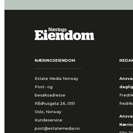
NÆRINGSEIENDOM
REDA
Estate Media Norway
Ansvar
Post- og
daglig
besøksadresse
Fredri
Rådhusgata 26, 0151
fredri
Oslo, Norway
Ansvar
Kundeservice:
Nærin
post@estatemedia.no
Silje 