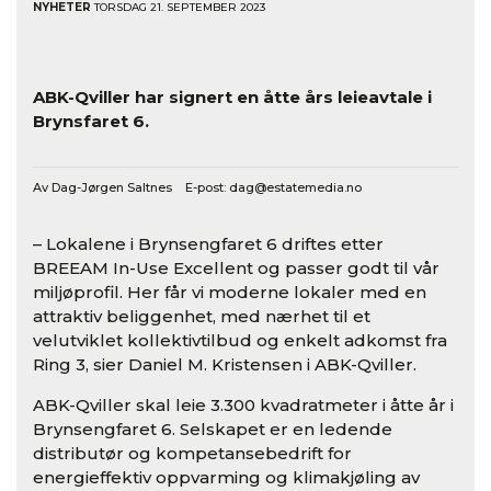
NYHETER
TORSDAG 21. SEPTEMBER 2023
ABK-Qviller har signert en åtte års leieavtale i
Brynsfaret 6.
Av Dag-Jørgen Saltnes E-post:
dag@estatemedia.no
– Lokalene i Brynsengfaret 6 driftes etter
BREEAM In-Use Excellent og passer godt til vår
miljøprofil. Her får vi moderne lokaler med en
attraktiv beliggenhet, med nærhet til et
velutviklet kollektivtilbud og enkelt adkomst fra
Ring 3, sier Daniel M. Kristensen i ABK-Qviller.
ABK-Qviller skal leie 3.300 kvadratmeter i åtte år i
Brynsengfaret 6. Selskapet er en ledende
distributør og kompetansebedrift for
energieffektiv oppvarming og klimakjøling av