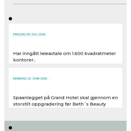
FREDAG 03. JULI 2026
Har inngått leieavtale om 1.600 kvadratmeter
kontorer..
Les hele artikkelen
MANDAG 22. JUNI 2026
Spaanlegget på Grand Hotel skal gjennom en
storstilt oppgradering før Beth´s Beauty
inntar 450 kvadratmeter i desember 2026..
Les hele artikkelen