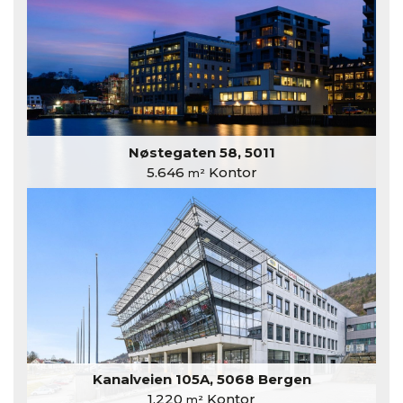
Nøstegaten 58, 5011
5.646
Kontor
m²
Kanalveien 105A, 5068 Bergen
1.220
Kontor
m²