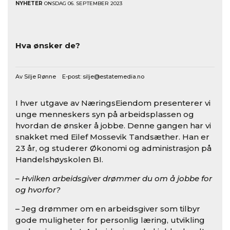
NYHETER
ONSDAG 06. SEPTEMBER 2023
Hva ønsker de?
Av Silje Rønne E-post:
silje@estatemedia.no
I hver utgave av NæringsEiendom presenterer vi
unge menneskers syn på arbeidsplassen og
hvordan de ønsker å jobbe. Denne gangen har vi
snakket med Eilef Mossevik Tandsæther. Han er
23 år, og studerer Økonomi og administrasjon på
Handelshøyskolen BI.
– Hvilken arbeidsgiver drømmer du om å jobbe for
og hvorfor?
– Jeg drømmer om en arbeidsgiver som tilbyr
gode muligheter for personlig læring, utvikling