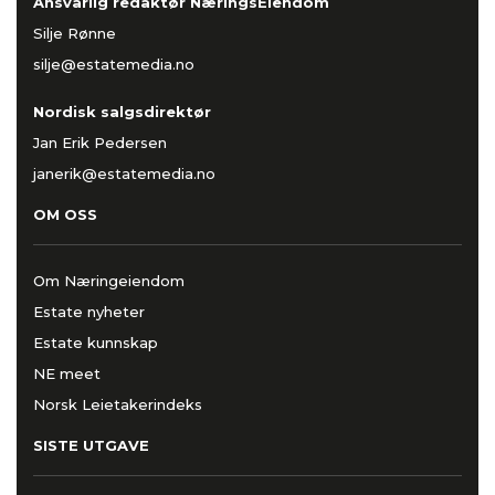
Ansvarlig redaktør NæringsEiendom
Silje Rønne
silje@estatemedia.no
Nordisk salgsdirektør
Jan Erik Pedersen
janerik@estatemedia.no
OM OSS
Om Næringeiendom
Estate nyheter
Estate kunnskap
NE meet
Norsk Leietakerindeks
SISTE UTGAVE