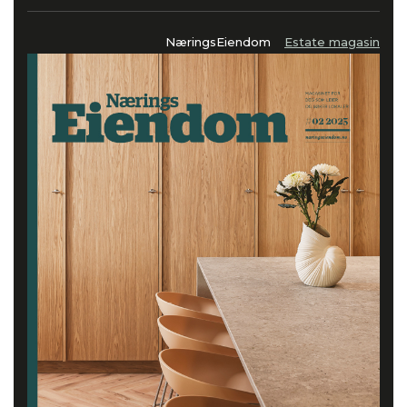
NæringsEiendom
Estate magasin