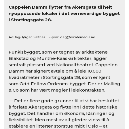
Cappelen Damm flytter fra Akersgata til helt
nyoppussede lokaler i det verneverdige bygget
i Stortingsgata 28.
Av Dag-Jørgen Saltnes E-post:
dag@estatemedia.no
Funkisbygget, som er tegnet av arkitektene
Blakstad og Munthe-Kaas-arkitekter, ligger
sentralt plassert ved Nationaltheatret. Cappelen
Damm har signert avtale om å leie 10.000
kvadratmeter i Stortingsgata 28, som er kjent
som Odd Fellow Ordenen-bygget. Der er Malling
& Co som har vært megler i leiekontrakten.
— Det er flere gode grunner til at vi har besluttet
å forlate Akersgata og flytte inn i dette historiske
bygget. Det handler om økonomi, løsninger og
fleksibilitet. Men mest av alt gleder vi oss til å
etablere en litterær storstue midt i Oslo – et