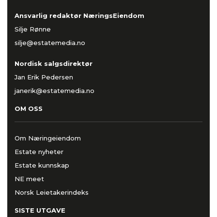
Ansvarlig redaktør NæringsEiendom
Silje Rønne
silje@estatemedia.no
Nordisk salgsdirektør
Jan Erik Pedersen
janerik@estatemedia.no
OM OSS
Om Næringeiendom
Estate nyheter
Estate kunnskap
NE meet
Norsk Leietakerindeks
SISTE UTGAVE