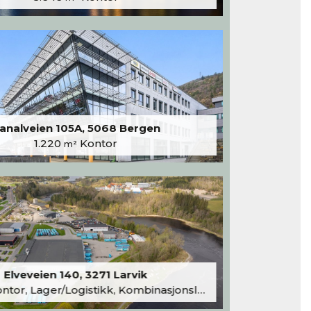
analveien 105A, 5068 Bergen
1.220
Kontor
m²
Elveveien 140, 3271 Larvik
tor, Lager/Logistikk, Kombinasjonslokaler