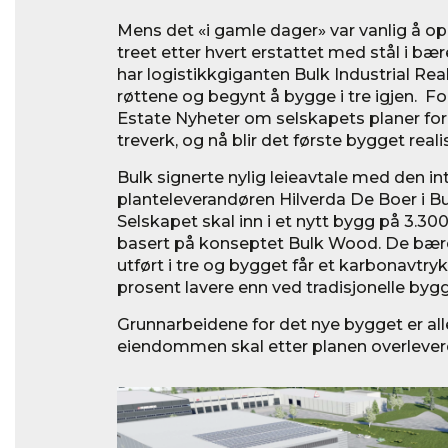
Mens det «i gamle dager» var vanlig å opp
treet etter hvert erstattet med stål i b
har logistikkgiganten Bulk Industrial Real
røttene og begynt å bygge i tre igjen. For
Estate Nyheter om selskapets planer for 
treverk, og nå blir det første bygget reali
Bulk signerte nylig leieavtale med den i
planteleverandøren Hilverda De Boer i B
Selskapet skal inn i et nytt bygg på 3.3
basert på konseptet Bulk Wood. De bær
utført i tre og bygget får et karbonavtr
prosent lavere enn ved tradisjonelle bygg
Grunnarbeidene for det nye bygget er all
eiendommen skal etter planen overlevere