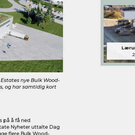
Lærum
 Estates nye Bulk Wood-
us, og har samtidig kort
s på å få ned
tate Nyheter uttalte Dag
gge flere Bulk Wood-