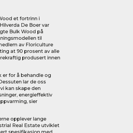
ood et fortrinn i
Hilverda De Boer var
valgte Bulk Wood på
tningsmodellen til
medlem av Floriculture
ting at 90 prosent av alle
rekraftig produsert innen
 er for å behandle og
 Dessuten lar de oss
 vi kan skape den
sninger, energieffektiv
oppvarming, sier
kerne opplever lange
trial Real Estate utviklet
ert spesifikasjon med