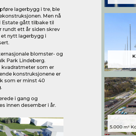
føre lagerbygg i tre, ble
ærekonstruksjonen. Men nå
 Estate gått tilbake til
 rundt ett år siden skrev
et nytt lagerbygg i
sert.
nternasjonale blomster- og
K
ulk Park Lindeberg.
00 kvadratmeter som er
ende konstruksjonene er
ykk som er minst 40
.
erede i gang og
s innen desember i år.
5.000
Kon
m²