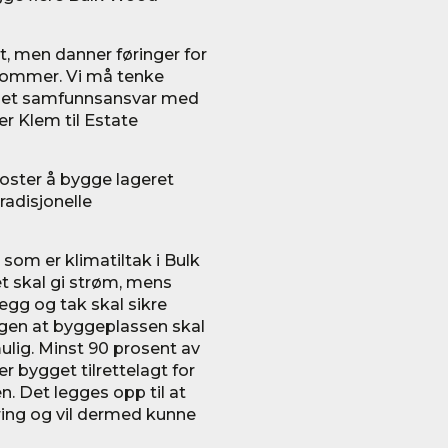
t, men danner føringer for
ndommer. Vi må tenke
 ta et samfunnsansvar med
er Klem til Estate
oster å bygge lageret
radisjonelle
 som er klimatiltak i Bulk
t skal gi strøm, mens
egg og tak skal sikre
ingen at byggeplassen skal
mulig. Minst 90 prosent av
r bygget tilrettelagt for
. Det legges opp til at
ring og vil dermed kunne