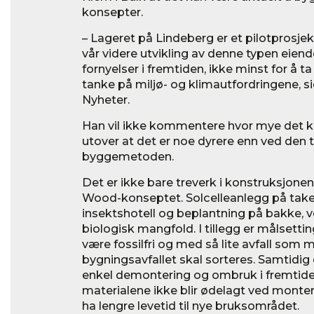
konsepter.
– Lageret på Lindeberg er et pilotprosjek
vår videre utvikling av denne typen eie
fornyelser i fremtiden, ikke minst for å
tanke på miljø- og klimautfordringene, si
Nyheter.
Han vil ikke kommentere hvor mye det k
utover at det er noe dyrere enn ved den t
byggemetoden.
Det er ikke bare treverk i konstruksjonen
Wood-konseptet. Solcelleanlegg på take
insektshotell og beplantning på bakke, v
biologisk mangfold. I tillegg er målsett
være fossilfri og med så lite avfall som 
bygningsavfallet skal sorteres. Samtidig e
enkel demontering og ombruk i fremtiden
materialene ikke blir ødelagt ved monte
ha lengre levetid til nye bruksområdet.