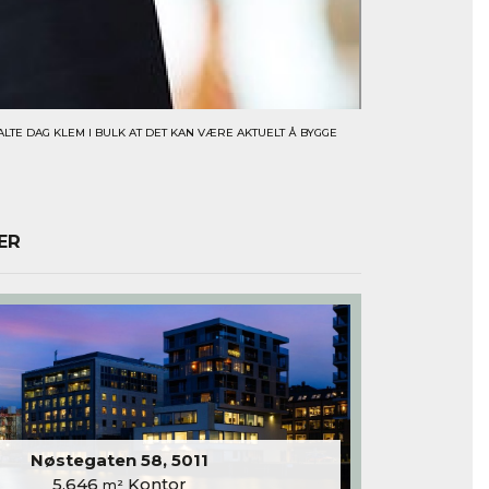
ALTE DAG KLEM I BULK AT DET KAN VÆRE AKTUELT Å BYGGE
ER
Nøstegaten 58, 5011
5.646
Kontor
m²