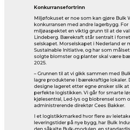
Konkurransefortrinn
Miljøfokuset er noe som kan gjøre Bulk W
konkurransen med andre lagerbygg. For 
miljøaspektet en viktig grunn til at de 
Lindeberg. Bærekraft står sentralt i forre
selskapet. Morselskapet i Nederland er 
Sustainable Initiative, og har som målset
solgte blomster og planter skal være bæ
2025.
– Grunnen til at vi gikk sammen med Bulk
lagre produktene i bærekraftige lokaler.
designe lageret etter egne ønsker slik at
perfekte logistikken. Vi går for smarte lø
kjølesentral, Led-lys og biobrensel som 
administrerende direktør Cees Bakker.
I et logistikkmarked hvor flere av leieta
leveringstider på nye bygg, har Bulk Indus
den såkalte Bulk-modulen, en standardis