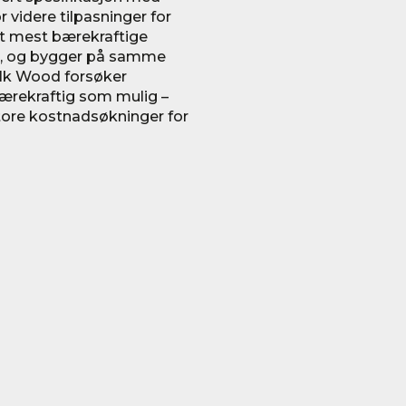
r videre tilpasninger for
et mest bærekraftige
ge, og bygger på samme
lk Wood forsøker
ærekraftig som mulig –
store kostnadsøkninger for