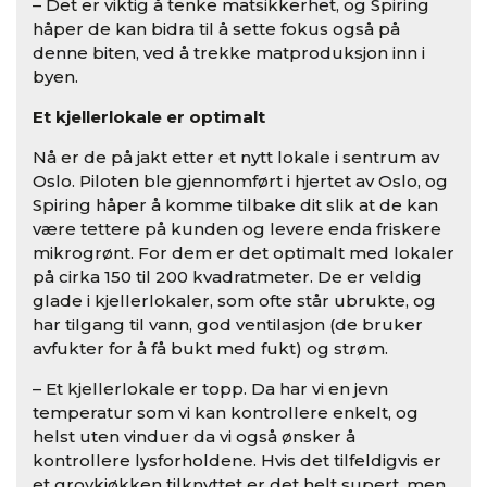
– Det er viktig å tenke matsikkerhet, og Spiring
håper de kan bidra til å sette fokus også på
denne biten, ved å trekke matproduksjon inn i
byen.
Et kjellerlokale er optimalt
Nå er de på jakt etter et nytt lokale i sentrum av
Oslo. Piloten ble gjennomført i hjertet av Oslo, og
Spiring håper å komme tilbake dit slik at de kan
være tettere på kunden og levere enda friskere
mikrogrønt. For dem er det optimalt med lokaler
på cirka 150 til 200 kvadratmeter. De er veldig
glade i kjellerlokaler, som ofte står ubrukte, og
har tilgang til vann, god ventilasjon (de bruker
avfukter for å få bukt med fukt) og strøm.
– Et kjellerlokale er topp. Da har vi en jevn
temperatur som vi kan kontrollere enkelt, og
helst uten vinduer da vi også ønsker å
kontrollere lysforholdene. Hvis det tilfeldigvis er
et grovkjøkken tilknyttet er det helt supert, men