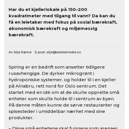
Har du et kjellerlokale på 150–200
kvadratmeter med tilgang til vann? Da kan du
få en leietaker med fokus på sosial bærekraft,
økonomisk bærekraft og miljømessig
bærekraft.
Av Silje Rønne E-post:
silje@estatemedia.no
Spiring er en bedrift som ansetter tidligere
rusavhengige. De dyrker mikrogrønt i
hydroponiske systemer, og holder til i en kjeller
på Alnabru, rett nord for Oslo sentrum. Det
startet med en idé om at de skulle opprette små
enheter som skulle holde til i sentrum av byen.
På denne måten kunne de sørve restauranter og
spisesteder i umiddelbar nærhet med sine
produkter.
– Disse små enhetene skal fungere som arenaer