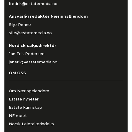
fredrik@estatemedia.no
Ansvarlig redaktør NæringsEiendom
Silje Rønne
silje@estatemedia.no
Nordisk salgsdirektør
Jan Erik Pedersen
janerik@estatemedia.no
OM OSS
Om Næringeiendom
Estate nyheter
Estate kunnskap
NE meet
Norsk Leietakerindeks