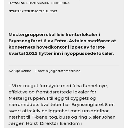
BRYNSENG T-BANESTASJON. FOTO: ENTRA
NYHETER
TORSDAG 13. JULI 2023
Mestergruppen skal leie kontorlokaler i
Brynsengfaret 6 av Entra. Avtalen medfører at
konsernets hovedkontor i løpet av første
kvartal 2025 flytter inn i nyoppussede lokaler.
Av Silje Rønne E-post:
silje@estatemedia.no
– Vi er meget fornøyde med å ha funnet nye,
effektive og fremtidsrettede lokaler for
Mestergruppen. I tillegg til byggets og
nærområdets kvaliteter har Brynsengfaret 6 en
svært attraktiv beliggenhet med umiddelbar
nærhet til T-bane, tog, buss og ring 3, sier Johan
Jørgen Holst, Direktør Eiendom i