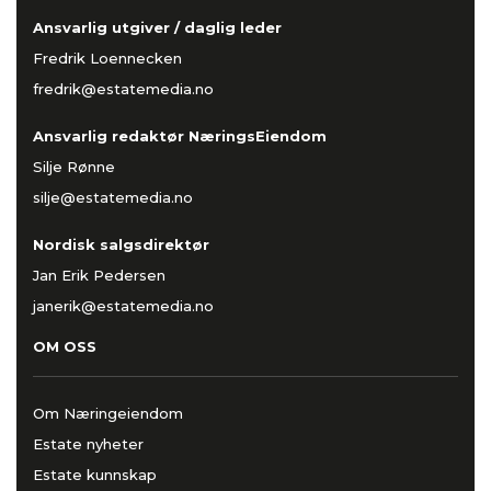
Ansvarlig utgiver / daglig leder
Fredrik Loennecken
fredrik@estatemedia.no
Ansvarlig redaktør NæringsEiendom
Silje Rønne
silje@estatemedia.no
Nordisk salgsdirektør
Jan Erik Pedersen
janerik@estatemedia.no
OM OSS
Om Næringeiendom
Estate nyheter
Estate kunnskap