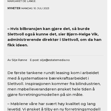
MARGARET DE LANGE.
NYHETER
MANDAG 10. JULI 2023
– Hvis bilbransjen kan gjøre det, så burde
Slettvoll også kunne det, sier Bjørn-Helge Vik,
administrerende direktør i Slettvoll, om da han
fikk ideen.
Av Silje Rønne E-post:
silje@estatemedia.no
De første tankene rundt leasing kom i arbeidet
med å systematisere bærekraftsarbeidet i
Slettvoll. Inspirasjonen kommer fra bilindustrien,
men møbelleverandøren ønsket hele tiden å
gjøre forretningsmodellen på sin måte.
– Møblene våre har svært høy kvalitet og lang
levetid. Vi ønsket å tilby en ny forretningsmodell