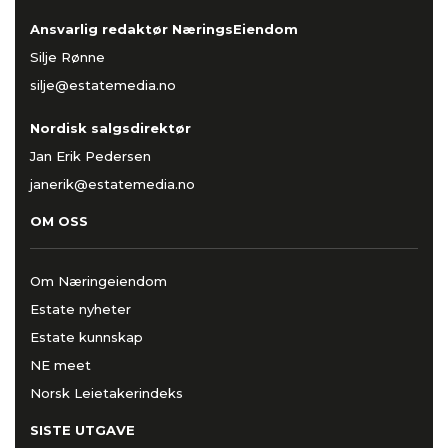
Ansvarlig redaktør NæringsEiendom
Silje Rønne
silje@estatemedia.no
Nordisk salgsdirektør
Jan Erik Pedersen
janerik@estatemedia.no
OM OSS
Om Næringeiendom
Estate nyheter
Estate kunnskap
NE meet
Norsk Leietakerindeks
SISTE UTGAVE