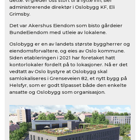
dette. Vi gleder oss stort til å flytte inn, sier
administrerende direktør i Oslobygg KF, Eli
Grimsby.
Det var Akershus Eiendom som bisto gårdeier
BundeEiendom med utleie av lokalene.
Oslobygg er en av landets største byggherrer og
eiendomsforvaltere, og eies av Oslo kommune.
Siden etableringen i 2021 har foretaket hatt
kontorlokaler fordelt på to lokasjoner. Nå er det
vedtatt av Oslo bystyre at Oslobygg skal
samlokaliseres i Grenseveien 82, et nytt bygg på
Helsfyr, som er godt tilpasset både den enkelte
ansatte og Oslobygg som organisasjon.