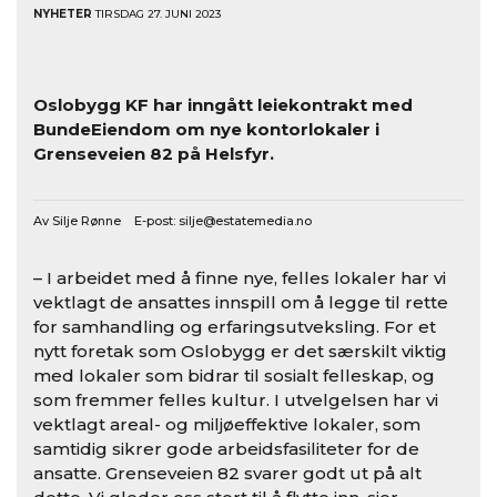
NYHETER
TIRSDAG 27. JUNI 2023
Oslobygg KF har inngått leiekontrakt med
BundeEiendom om nye kontorlokaler i
Grenseveien 82 på Helsfyr.
Av Silje Rønne E-post:
silje@estatemedia.no
– I arbeidet med å finne nye, felles lokaler har vi
vektlagt de ansattes innspill om å legge til rette
for samhandling og erfaringsutveksling. For et
nytt foretak som Oslobygg er det særskilt viktig
med lokaler som bidrar til sosialt felleskap, og
som fremmer felles kultur. I utvelgelsen har vi
vektlagt areal- og miljøeffektive lokaler, som
samtidig sikrer gode arbeidsfasiliteter for de
ansatte. Grenseveien 82 svarer godt ut på alt